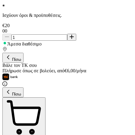
Ισχύουν όροι & προϋποθέσεις.
€
20
00
Άμεσα διαθέσιμο
Πίσω
Βάλε τον ΤΚ σου
Πλήρωσε όπως σε βολεύει
,
από
€
6,00
/
μήνα
Πίσω