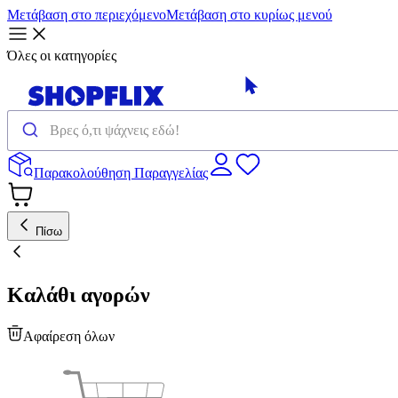
Μετάβαση στο περιεχόμενο
Μετάβαση στο κυρίως μενού
Όλες οι κατηγορίες
Παρακολούθηση Παραγγελίας
Πίσω
Καλάθι αγορών
Αφαίρεση όλων