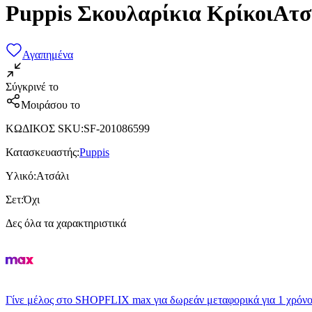
Puppis Σκουλαρίκια ΚρίκοιΑτσ
Αγαπημένα
Σύγκρινέ το
Μοιράσου το
ΚΩΔΙΚΟΣ SKU
:
SF-201086599
Κατασκευαστής
:
Puppis
Υλικό
:
Ατσάλι
Σετ
:
Όχι
Δες όλα τα χαρακτηριστικά
Γίνε μέλος στο SHOPFLIX max για δωρεάν μεταφορικά για 1 χρόνο