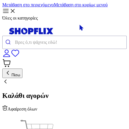
Μετάβαση στο περιεχόμενο
Μετάβαση στο κυρίως μενού
Όλες οι κατηγορίες
Πίσω
Καλάθι αγορών
Αφαίρεση όλων