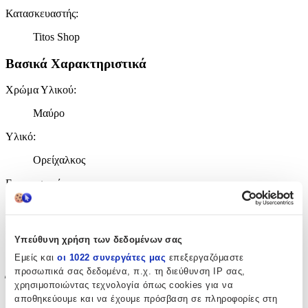
Κατασκευαστής
:
Titos Shop
Βασικά Χαρακτηριστικά
Χρώμα Υλικού
:
Μαύρο
Υλικό
:
Ορείχαλκος
Επιχρυσωμένα
:
Όχι
Σετ
:
Υπεύθυνη χρήση των δεδομένων σας
Όχι
Εμείς και
οι 1022 συνεργάτες μας
επεξεργαζόμαστε
προσωπικά σας δεδομένα, π.χ. τη διεύθυνση IP σας,
Έξτρα Χαρακτηριστικά
χρησιμοποιώντας τεχνολογία όπως cookies για να
αποθηκεύουμε και να έχουμε πρόσβαση σε πληροφορίες στη
Νυφικά
: