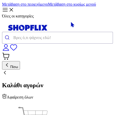
Μετάβαση στο περιεχόμενο
Μετάβαση στο κυρίως μενού
Όλες οι κατηγορίες
Πίσω
Καλάθι αγορών
Αφαίρεση όλων