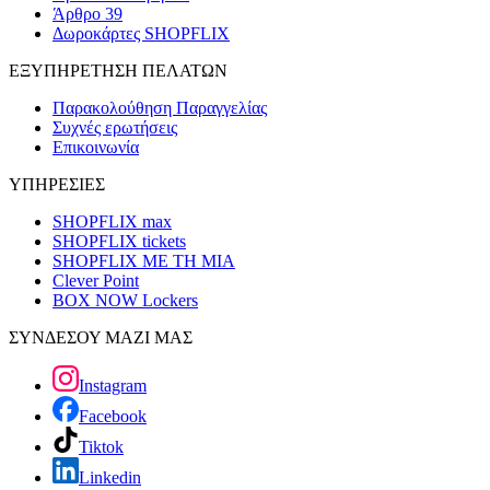
Άρθρο 39
Δωροκάρτες SHOPFLIX
ΕΞΥΠΗΡΕΤΗΣΗ ΠΕΛΑΤΩΝ
Παρακολούθηση Παραγγελίας
Συχνές ερωτήσεις
Επικοινωνία
ΥΠΗΡΕΣΙΕΣ
SHOPFLIX max
SHOPFLIX tickets
SHOPFLIX ΜΕ ΤΗ ΜΙΑ
Clever Point
BOX NOW Lockers
ΣΥΝΔΕΣΟΥ ΜΑΖΙ ΜΑΣ
Instagram
Facebook
Tiktok
Linkedin