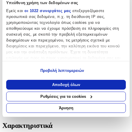
Υπεύθυνη χρήση των δεδομένων σας
Χαρακτηριστικά
Εμείς και
οι 1022 συνεργάτες μας
επεξεργαζόμαστε
προσωπικά σας δεδομένα, π.χ. τη διεύθυνση IP σας,
Τύπος
:
χρησιμοποιώντας τεχνολογία όπως cookies για να
Μπρελόκ
αποθηκεύουμε και να έχουμε πρόσβαση σε πληροφορίες στη
συσκευή σας, με σκοπό την προβολή εξατομικευμένων
με Led
:
διαφημίσεων και περιεχομένου, τις μετρήσεις σχετικά με
διαφημίσεις και περιεχόμενο, την καλύτερη εικόνα του κοινού
Όχι
μας και την ανάπτυξη προϊόντων. Έχετε τη δυνατότητα
Χειροποίητο
:
επιλογής ως προς το ποιος χρησιμοποιεί τα δεδομένα σας και
για ποιους σκοπούς.
Όχι
Προβολή λεπτομερειών
Εάν μας επιτρέπετε, θα θέλαμε επίσης:
Χρώμα
:
Να συλλέξουμε πληροφορίες σχετικά με τη γεωγραφική
Αποδοχή όλων
Μπλε
σας τοποθεσία, οι οποίες μπορεί να είναι ακριβείς σε
απόσταση μερικών μέτρων
Ρυθμίσεις για τα cookies
Να αναγνωρίσουμε τη συσκευή σας σαρώνοντας ενεργά
Χαρακτηριστικά
για συγκεκριμένα χαρακτηριστικά (δακτυλικό αποτύπωμα)
Άρνηση
Μάθετε περισσότερα σχετικά με τον τρόπο επεξεργασίας των
+
προσωπικών σας δεδομένων και καθορίστε τις προτιμήσεις σας
Χαρακτηριστικά
στην
ενότητα “Λεπτομέρειες”
. Μπορείτε να αλλάξετε ή να
ανακαλέσετε τη συγκατάθεσή σας ανά πάσα στιγμή από τη