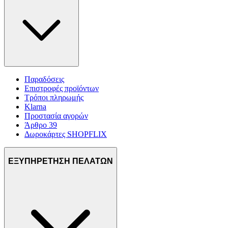
Παραδόσεις
Επιστροφές προϊόντων
Τρόποι πληρωμής
Klarna
Προστασία αγορών
Άρθρο 39
Δωροκάρτες SHOPFLIX
ΕΞΥΠΗΡΕΤΗΣΗ ΠΕΛΑΤΩΝ