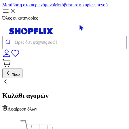
Μετάβαση στο περιεχόμενο
Μετάβαση στο κυρίως μενού
Όλες οι κατηγορίες
Πίσω
Καλάθι αγορών
Αφαίρεση όλων