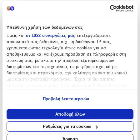
Χαρακτηριστικά
Τύπος
:
Υπεύθυνη χρήση των δεδομένων σας
Μπρελόκ
Εμείς και
οι 1022 συνεργάτες μας
επεξεργαζόμαστε
με Led
:
προσωπικά σας δεδομένα, π.χ. τη διεύθυνση IP σας,
χρησιμοποιώντας τεχνολογία όπως cookies για να
Όχι
αποθηκεύουμε και να έχουμε πρόσβαση σε πληροφορίες στη
Χειροποίητο
:
συσκευή σας, με σκοπό την προβολή εξατομικευμένων
διαφημίσεων και περιεχομένου, τις μετρήσεις σχετικά με
Όχι
διαφημίσεις και περιεχόμενο, την καλύτερη εικόνα του κοινού
μας και την ανάπτυξη προϊόντων. Έχετε τη δυνατότητα
Κατασκευαστής
:
επιλογής ως προς το ποιος χρησιμοποιεί τα δεδομένα σας και
για ποιους σκοπούς.
Balloon
Προβολή λεπτομερειών
Χρώμα
:
Εάν μας επιτρέπετε, θα θέλαμε επίσης:
Να συλλέξουμε πληροφορίες σχετικά με τη γεωγραφική
Μπλε
Αποδοχή όλων
σας τοποθεσία, οι οποίες μπορεί να είναι ακριβείς σε
απόσταση μερικών μέτρων
Ρυθμίσεις για τα cookies
Χαρακτηριστικά
Να αναγνωρίσουμε τη συσκευή σας σαρώνοντας ενεργά
για συγκεκριμένα χαρακτηριστικά (δακτυλικό αποτύπωμα)
Άρνηση