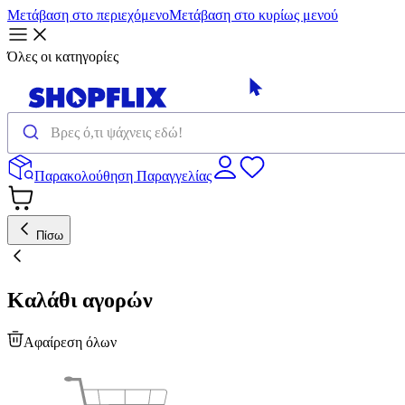
Μετάβαση στο περιεχόμενο
Μετάβαση στο κυρίως μενού
Όλες οι κατηγορίες
Παρακολούθηση Παραγγελίας
Πίσω
Καλάθι αγορών
Αφαίρεση όλων