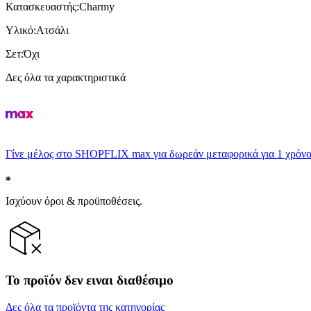
Κατασκευαστής
:
Charmy
Υλικό
:
Ατσάλι
Σετ
:
Όχι
Δες όλα τα χαρακτηριστικά
Γίνε μέλος στο SHOPFLIX max για δωρεάν μεταφορικά για 1 χρόνο
Ισχύουν όροι & προϋποθέσεις.
Το προϊόν δεν ειναι διαθέσιμο
Δες όλα τα προϊόντα της κατηγορίας