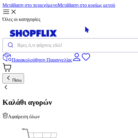
Μετάβαση στο περιεχόμενο
Μετάβαση στο κυρίως μενού
Όλες οι κατηγορίες
Παρακολούθηση Παραγγελίας
Πίσω
Καλάθι αγορών
Αφαίρεση όλων