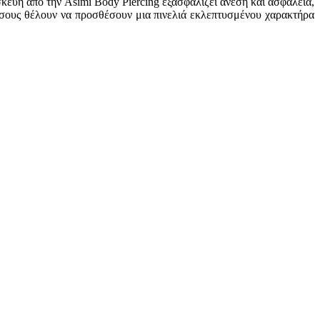
κευή από την Asimi Body Piercing εξασφαλίζει άνεση και ασφάλεια,
όσους θέλουν να προσθέσουν μια πινελιά εκλεπτυσμένου χαρακτήρα