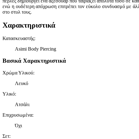
πέρλες δημιουργεί ένα αξεσουάρ που ταιριάζει απόλυτα τόσο σε κα
ενώ η ουδέτερη απόχρωση επιτρέπει τον εύκολο συνδυασμό με άλλ
στο στυλ τους.
Χαρακτηριστικά
Κατασκευαστής
:
Asimi Body Piercing
Βασικά Χαρακτηριστικά
Χρώμα Υλικού
:
Λευκό
Υλικό
:
Ατσάλι
Επιχρυσωμένα
:
Όχι
Σετ
: