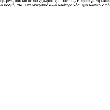
θημερινές όσο και σε πιο ξεχωριστές εμφανίσεις. Η προσεγμένη κατασ
α κοσμήματα. Ένα διακριτικό αλλά ιδιαίτερο κόσμημα ιδανικό για 