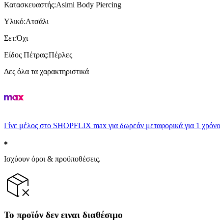
Κατασκευαστής
:
Asimi Body Piercing
Υλικό
:
Ατσάλι
Σετ
:
Όχι
Είδος Πέτρας
:
Πέρλες
Δες όλα τα χαρακτηριστικά
Γίνε μέλος στο SHOPFLIX max για δωρεάν μεταφορικά για 1 χρόνο
Ισχύουν όροι & προϋποθέσεις.
Το προϊόν δεν ειναι διαθέσιμο