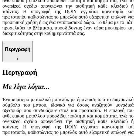
ανθεκτικού μετάλλου προσδίδει ποιότητα και κομψότητα, ενώ το
oversized σχέδιο απογειώνει την αισθητική κάθε κλειδιού ή
τσάντας. Η υπογραφή της DOIY εγγυάται καινοτομία και
πρωτοτυπία, καθιστώντας το μπρελόκ αυτό εξαιρετική επιλογή για
προσωπική χρήση ή ως ένα εντυπωσιακό δώρο. Το θέμα με το μάτι
προσελκύει τα βλέμματα, προσδίδοντας έναν αέρα μυστηρίου και
διακριτικότητας στην καθημερινότητά σας.
Περιγραφή
+
Περιγραφή
Με λίγα λόγια...
Ένα ιδιαίτερο μεταλλικό μπρελόκ με έμπνευση από το διαχρονικό
σύμβολο του ματιού, ιδανικό για όσους αναζητούν μοναδικά
αξεσουάρ που συνδυάζουν στυλ και προστασία. Η επιλογή του
ανθεκτικού μετάλλου προσδίδει ποιότητα και κομψότητα, ενώ το
oversized σχέδιο απογειώνει την αισθητική κάθε κλειδιού ή
τσάντας. Η υπογραφή της DOIY εγγυάται καινοτομία και
πρωτοτυπία, καθιστώντας το μπρελόκ αυτό εξαιρετική επιλογή για