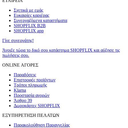
ΕΤΑΙΡΕΙΑ
Σχετικά με εμάς
Ευκαιρίες καριέρας
Συνεργαζόμενα καταστήματα
SHOPFLIX B2B
SHOPFLIX app
Γίνε συνεργάτης!
Άνοιξε τώρα το δικό σου κατάστημα SHOPFLIX και αύξησε τις
πωλήσεις σου.
ONLINE ΑΓΟΡΕΣ
Παραδόσεις
Επιστροφές προϊόντων
Τρόποι πληρωμής
Klarna
Προστασία αγορών
Άρθρο 39
Δωροκάρτες SHOPFLIX
ΕΞΥΠΗΡΕΤΗΣΗ ΠΕΛΑΤΩΝ
Παρακολούθηση Παραγγελίας