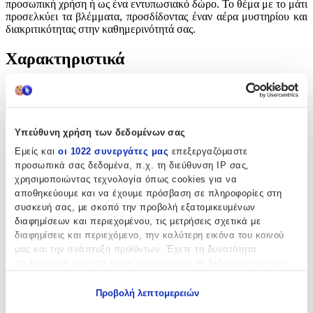
προσωπική χρήση ή ως ένα εντυπωσιακό δώρο. Το θέμα με το μάτι
προσελκύει τα βλέμματα, προσδίδοντας έναν αέρα μυστηρίου και
διακριτικότητας στην καθημερινότητά σας.
Χαρακτηριστικά
Θέμα
:
Μάτι
Υπεύθυνη χρήση των δεδομένων σας
Τύπος
:
Εμείς και
οι 1022 συνεργάτες μας
επεξεργαζόμαστε
Μπρελόκ
προσωπικά σας δεδομένα, π.χ. τη διεύθυνση IP σας,
χρησιμοποιώντας τεχνολογία όπως cookies για να
Υλικό
:
αποθηκεύουμε και να έχουμε πρόσβαση σε πληροφορίες στη
Μεταλλικό
συσκευή σας, με σκοπό την προβολή εξατομικευμένων
διαφημίσεων και περιεχομένου, τις μετρήσεις σχετικά με
με Led
:
διαφημίσεις και περιεχόμενο, την καλύτερη εικόνα του κοινού
μας και την ανάπτυξη προϊόντων. Έχετε τη δυνατότητα
Όχι
επιλογής ως προς το ποιος χρησιμοποιεί τα δεδομένα σας και
για ποιους σκοπούς.
Χειροποίητο
:
Προβολή λεπτομερειών
Όχι
Εάν μας επιτρέπετε, θα θέλαμε επίσης: