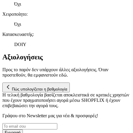
πληροφορίες σχετικά με την από μέρους σας χρήση της
Όχι
τοποθεσίας μας στους συνεργάτες μέσων κοινωνικής
Χειροποίητο
:
δικτύωσης, διαφημίσεων και ανάλυσης.
Όχι
Κατασκευαστής
:
DOIY
Αξιολογήσεις
Προς το παρόν δεν υπάρχουν άλλες αξιολογήσεις. Όταν
προστεθούν, θα εμφανιστούν εδώ.
Πώς υπολογίζεται η βαθμολογία
Η τελική βαθμολογία βασίζεται αποκλειστικά σε κριτικές χρηστών
που έχουν πραγματοποιήσει αγορά μέσω SHOPFLIX ή έχουν
επιβεβαιώσει την αγορά τους.
Γράψου στο Νewsletter μας για νέα & προσφορές!
Εγγραφή