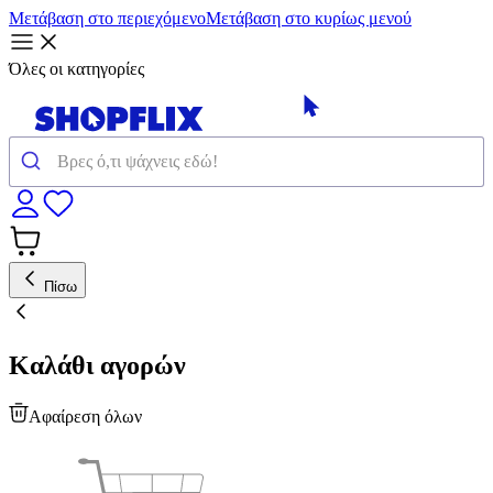
Μετάβαση στο περιεχόμενο
Μετάβαση στο κυρίως μενού
Όλες οι κατηγορίες
Πίσω
Καλάθι αγορών
Αφαίρεση όλων