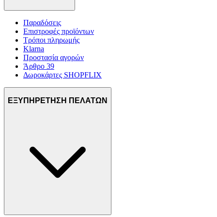
Παραδόσεις
Επιστροφές προϊόντων
Τρόποι πληρωμής
Klarna
Προστασία αγορών
Άρθρο 39
Δωροκάρτες SHOPFLIX
ΕΞΥΠΗΡΕΤΗΣΗ ΠΕΛΑΤΩΝ