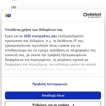
cm
Μήκος
:
230
cm
Υπεύθυνη χρήση των δεδομένων σας
Εμείς και
οι 1022 συνεργάτες μας
επεξεργαζόμαστε
Χαρακτηριστικά
προσωπικά σας δεδομένα, π.χ. τη διεύθυνση IP σας,
χρησιμοποιώντας τεχνολογία όπως cookies για να
+
αποθηκεύουμε και να έχουμε πρόσβαση σε πληροφορίες στη
συσκευή σας, με σκοπό την προβολή εξατομικευμένων
Χαρακτηριστικά
διαφημίσεων και περιεχομένου, τις μετρήσεις σχετικά με
διαφημίσεις και περιεχόμενο, την καλύτερη εικόνα του κοινού
Κατασκευαστής
:
μας και την ανάπτυξη προϊόντων. Έχετε τη δυνατότητα
επιλογής ως προς το ποιος χρησιμοποιεί τα δεδομένα σας και
SteweHome
για ποιους σκοπούς.
Προβολή λεπτομερειών
Βασικά Χαρακτηριστικά
Εάν μας επιτρέπετε, θα θέλαμε επίσης:
Να συλλέξουμε πληροφορίες σχετικά με τη γεωγραφική
Ποιότητα
:
Αποδοχή όλων
σας τοποθεσία, οι οποίες μπορεί να είναι ακριβείς σε
Συνθετικό
απόσταση μερικών μέτρων
Ρυθμίσεις για τα cookies