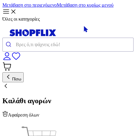
Μετάβαση στο περιεχόμενο
Μετάβαση στο κυρίως μενού
Όλες οι κατηγορίες
Πίσω
Καλάθι αγορών
Αφαίρεση όλων