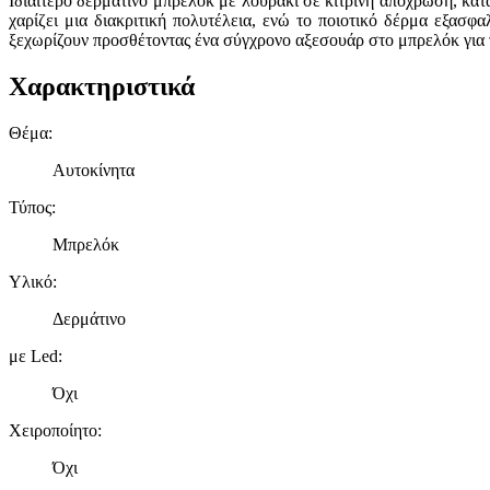
Ιδιαίτερο δερμάτινο μπρελόκ με λουράκι σε κίτρινη απόχρωση, κατ
χαρίζει μια διακριτική πολυτέλεια, ενώ το ποιοτικό δέρμα εξασφ
ξεχωρίζουν προσθέτοντας ένα σύγχρονο αξεσουάρ στο μπρελόκ για τ
Χαρακτηριστικά
Θέμα
:
Αυτοκίνητα
Τύπος
:
Μπρελόκ
Υλικό
:
Δερμάτινο
με Led
:
Όχι
Χειροποίητο
:
Όχι