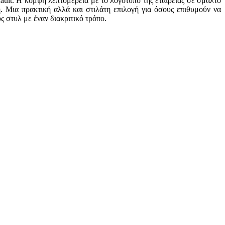
ault. Η κομψή λεπτομέρεια με το λογότυπο της εταιρείας σε σμάλτο
ή. Μια πρακτική αλλά και στιλάτη επιλογή για όσους επιθυμούν να
 στυλ με έναν διακριτικό τρόπο.