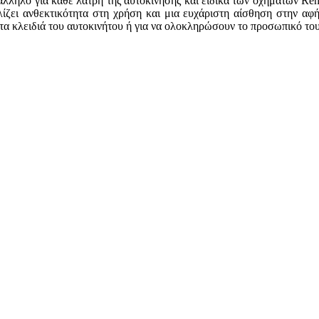
άλληλο για κάθε λάτρη της αυτοκίνησης και ειδικά των οχημάτων Ren
αλίζει ανθεκτικότητα στη χρήση και μια ευχάριστη αίσθηση στην αφ
α κλειδιά του αυτοκινήτου ή για να ολοκληρώσουν το προσωπικό τους