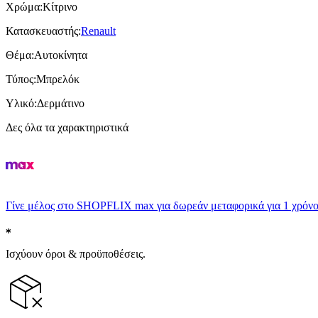
Χρώμα
:
Κίτρινο
Κατασκευαστής
:
Renault
Θέμα
:
Αυτοκίνητα
Τύπος
:
Μπρελόκ
Υλικό
:
Δερμάτινο
Δες όλα τα χαρακτηριστικά
Γίνε μέλος στο SHOPFLIX max για δωρεάν μεταφορικά για 1 χρόνο
Ισχύουν όροι & προϋποθέσεις.