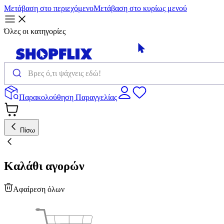
Μετάβαση στο περιεχόμενο
Μετάβαση στο κυρίως μενού
Όλες οι κατηγορίες
Παρακολούθηση Παραγγελίας
Πίσω
Καλάθι αγορών
Αφαίρεση όλων