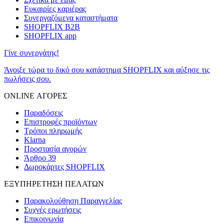
Ευκαιρίες καριέρας
Συνεργαζόμενα καταστήματα
SHOPFLIX B2B
SHOPFLIX app
Γίνε συνεργάτης!
Άνοιξε τώρα το δικό σου κατάστημα SHOPFLIX και αύξησε τις
πωλήσεις σου.
ONLINE ΑΓΟΡΕΣ
Παραδόσεις
Επιστροφές προϊόντων
Τρόποι πληρωμής
Klarna
Προστασία αγορών
Άρθρο 39
Δωροκάρτες SHOPFLIX
ΕΞΥΠΗΡΕΤΗΣΗ ΠΕΛΑΤΩΝ
Παρακολούθηση Παραγγελίας
Συχνές ερωτήσεις
Επικοινωνία