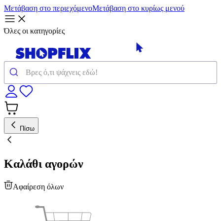
Μετάβαση στο περιεχόμενο
Μετάβαση στο κυρίως μενού
Όλες οι κατηγορίες
Πίσω
Καλάθι αγορών
Αφαίρεση όλων