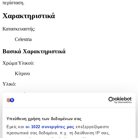
περίσταση.
Χαρακτηριστικά
Κατασκευαστής
:
Celestria
Βασικά Χαρακτηριστικά
Χρώμα Υλικού
:
Κίτρινο
Υλικό
:
Ατσάλι
Επιχρυσωμένα
:
Ναι
Υπεύθυνη χρήση των δεδομένων σας
Σετ
:
Εμείς και
οι 1022 συνεργάτες μας
επεξεργαζόμαστε
προσωπικά σας δεδομένα, π.χ. τη διεύθυνση IP σας,
Όχι