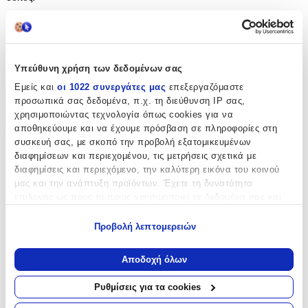
Καρφωτά
Clip
:
Όχι
Υπεύθυνη χρήση των δεδομένων σας
Εμείς και
οι 1022 συνεργάτες μας
επεξεργαζόμαστε
προσωπικά σας δεδομένα, π.χ. τη διεύθυνση IP σας,
Χαρακτηριστικά
χρησιμοποιώντας τεχνολογία όπως cookies για να
+
αποθηκεύουμε και να έχουμε πρόσβαση σε πληροφορίες στη
συσκευή σας, με σκοπό την προβολή εξατομικευμένων
Χαρακτηριστικά
διαφημίσεων και περιεχομένου, τις μετρήσεις σχετικά με
διαφημίσεις και περιεχόμενο, την καλύτερη εικόνα του κοινού
μας και την ανάπτυξη προϊόντων. Έχετε τη δυνατότητα
Κατασκευαστής
:
επιλογής ως προς το ποιος χρησιμοποιεί τα δεδομένα σας και
Bizou-Shop
για ποιους σκοπούς.
Προβολή λεπτομερειών
Βασικά Χαρακτηριστικά
Εάν μας επιτρέπετε, θα θέλαμε επίσης:
Να συλλέξουμε πληροφορίες σχετικά με τη γεωγραφική
Αποδοχή όλων
Χρώμα Υλικού
:
σας τοποθεσία, οι οποίες μπορεί να είναι ακριβείς σε
απόσταση μερικών μέτρων
Κίτρινο
Ρυθμίσεις για τα cookies
Να αναγνωρίσουμε τη συσκευή σας σαρώνοντας ενεργά