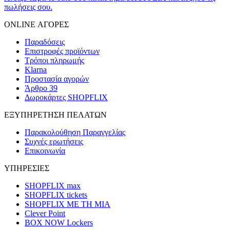
πωλήσεις σου.
ONLINE ΑΓΟΡΕΣ
Παραδόσεις
Επιστροφές προϊόντων
Τρόποι πληρωμής
Klarna
Προστασία αγορών
Άρθρο 39
Δωροκάρτες SHOPFLIX
ΕΞΥΠΗΡΕΤΗΣΗ ΠΕΛΑΤΩΝ
Παρακολούθηση Παραγγελίας
Συχνές ερωτήσεις
Επικοινωνία
ΥΠΗΡΕΣΙΕΣ
SHOPFLIX max
SHOPFLIX tickets
SHOPFLIX ΜΕ ΤΗ ΜΙΑ
Clever Point
BOX NOW Lockers