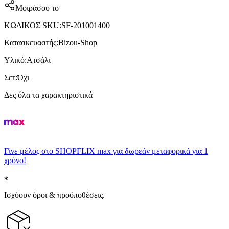
Μοιράσου το
ΚΩΔΙΚΟΣ SKU
:
SF-201001400
Κατασκευαστής
:
Bizou-Shop
Υλικό
:
Ατσάλι
Σετ
:
Όχι
Δες όλα τα χαρακτηριστικά
Γίνε μέλος στο SHOPFLIX max για δωρεάν μεταφορικά για 1
χρόνο!
Ισχύουν όροι & προϋποθέσεις.