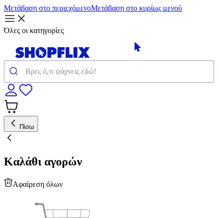
Μετάβαση στο περιεχόμενο
Μετάβαση στο κυρίως μενού
Όλες οι κατηγορίες
Πίσω
Καλάθι αγορών
Αφαίρεση όλων