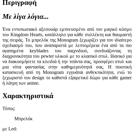
Περιγραφή
Με λίγα λόγια...
Ένα εντυπωσιακό αξεσουάρ εμπνευσμένο από τον μαγικό κόσμο
του Kingdom Hearts, κατάλληλο για κάθε συλλέκτη και θαυμαστή
της σειράς. Το μπρελόκ της Monogram ξεχωρίζει για τον ιδιαίτερο
σχεδιασμό του, που αναπαριστά με λεπτομέρεια ένα από τα πιο
αγαπημένα keyblades του παιχνιδιού, συνδυάζοντας τη
διαχρονικότητα του pewter υλικού με το κλασικό στυλ. Ιδανικό για
να διακοσμήσετε τα κλειδιά ή την τσάντα σας, προσφέρει στυλ και
μια νότα φαντασίας στην καθημερινότητά σας. Η ποιοτική
κατασκευή από τη Monogram εγγυάται ανθεκτικότητα, ενώ το
ξεχωριστό του design το καθιστά εξαιρετικό δώρο για κάθε gamer
ή λάτρη των anime.
Χαρακτηριστικά
Τύπος
:
Μπρελόκ
με Led
: