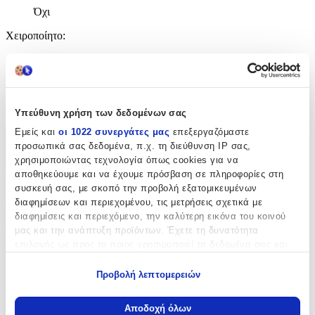
Όχι
Χειροποίητο
:
Όχι
Κατασκευαστής
:
Monogram
Υπεύθυνη χρήση των δεδομένων σας
Εμείς και
οι 1022 συνεργάτες μας
επεξεργαζόμαστε
Χαρακτηριστικά
προσωπικά σας δεδομένα, π.χ. τη διεύθυνση IP σας,
χρησιμοποιώντας τεχνολογία όπως cookies για να
+
αποθηκεύουμε και να έχουμε πρόσβαση σε πληροφορίες στη
συσκευή σας, με σκοπό την προβολή εξατομικευμένων
Χαρακτηριστικά
διαφημίσεων και περιεχομένου, τις μετρήσεις σχετικά με
διαφημίσεις και περιεχόμενο, την καλύτερη εικόνα του κοινού
Τύπος
:
μας και την ανάπτυξη προϊόντων. Έχετε τη δυνατότητα
επιλογής ως προς το ποιος χρησιμοποιεί τα δεδομένα σας και
Μπρελόκ
για ποιους σκοπούς.
Προβολή λεπτομερειών
με Led
:
Εάν μας επιτρέπετε, θα θέλαμε επίσης:
Όχι
Να συλλέξουμε πληροφορίες σχετικά με τη γεωγραφική
Αποδοχή όλων