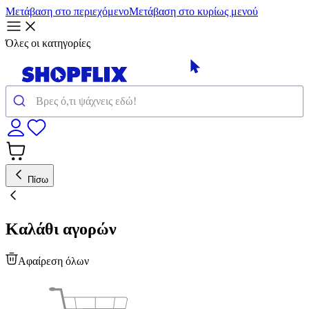
Μετάβαση στο περιεχόμενο
Μετάβαση στο κυρίως μενού
Όλες οι κατηγορίες
Πίσω
Καλάθι αγορών
Αφαίρεση όλων