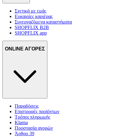
Σχετικά με εμάς
Ευκαιρίες καριέρας
Συνεργαζόμενα καταστήματα
SHOPFLIX B2B
SHOPFLIX app
ONLINE ΑΓΟΡΕΣ
Παραδόσεις
Επιστροφές προϊόντων
Τρόποι πληρωμής
Klarna
Προστασία αγορών
Άρθρο 39