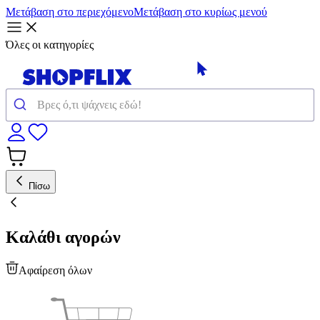
Μετάβαση στο περιεχόμενο
Μετάβαση στο κυρίως μενού
Όλες οι κατηγορίες
Πίσω
Καλάθι αγορών
Αφαίρεση όλων