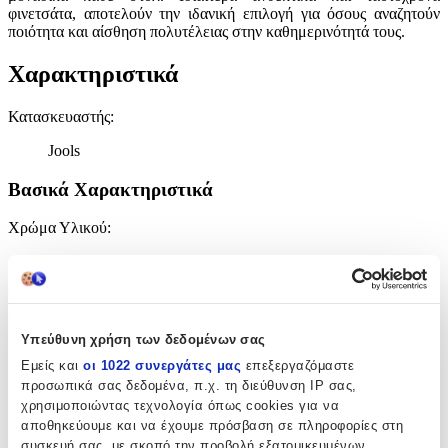
φινετσάτα, αποτελούν την ιδανική επιλογή για όσους αναζητούν
ποιότητα και αίσθηση πολυτέλειας στην καθημερινότητά τους.
Χαρακτηριστικά
Κατασκευαστής
:
Jools
Βασικά Χαρακτηριστικά
Χρώμα Υλικού
:
Λευκό
Υλικό
:
Ασήμι
Υπεύθυνη χρήση των δεδομένων σας
Επιχρυσωμένα
:
Εμείς και
οι 1022 συνεργάτες μας
επεξεργαζόμαστε
προσωπικά σας δεδομένα, π.χ. τη διεύθυνση IP σας,
Όχι
χρησιμοποιώντας τεχνολογία όπως cookies για να
αποθηκεύουμε και να έχουμε πρόσβαση σε πληροφορίες στη
Σετ
:
συσκευή σας, με σκοπό την προβολή εξατομικευμένων