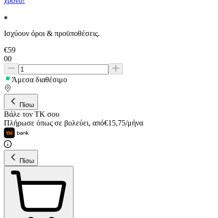
χρόνο!
Ισχύουν όροι & προϋποθέσεις.
€
59
00
Άμεσα διαθέσιμο
Πίσω
Βάλε τον ΤΚ σου
Πλήρωσε όπως σε βολεύει
,
από
€
15,75
/
μήνα
Πίσω