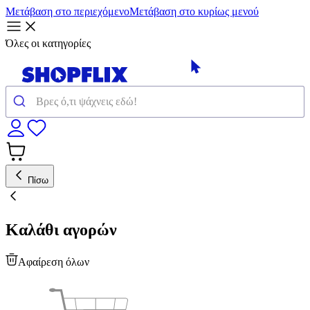
Μετάβαση στο περιεχόμενο
Μετάβαση στο κυρίως μενού
Όλες οι κατηγορίες
Πίσω
Καλάθι αγορών
Αφαίρεση όλων