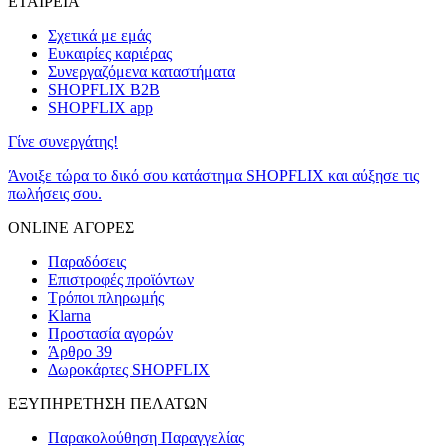
ΕΤΑΙΡΕΙΑ
Σχετικά με εμάς
Ευκαιρίες καριέρας
Συνεργαζόμενα καταστήματα
SHOPFLIX B2B
SHOPFLIX app
Γίνε συνεργάτης!
Άνοιξε τώρα το δικό σου κατάστημα SHOPFLIX και αύξησε τις
πωλήσεις σου.
ONLINE ΑΓΟΡΕΣ
Παραδόσεις
Επιστροφές προϊόντων
Τρόποι πληρωμής
Klarna
Προστασία αγορών
Άρθρο 39
Δωροκάρτες SHOPFLIX
ΕΞΥΠΗΡΕΤΗΣΗ ΠΕΛΑΤΩΝ
Παρακολούθηση Παραγγελίας