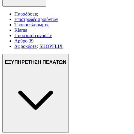
Παραδόσεις
Επιστροφές προϊόντων
Τρόποι πληρωμής
Klarna
Προστασία αγορών
Άρθρο 39
Δωροκάρτες SHOPFLIX
ΕΞΥΠΗΡΕΤΗΣΗ ΠΕΛΑΤΩΝ