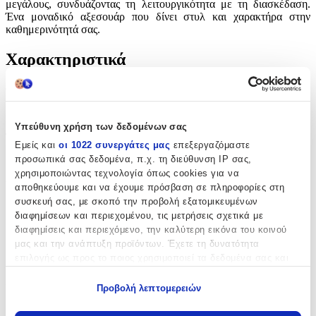
μεγάλους, συνδυάζοντας τη λειτουργικότητα με τη διασκέδαση.
Ένα μοναδικό αξεσουάρ που δίνει στυλ και χαρακτήρα στην
καθημερινότητά σας.
Χαρακτηριστικά
Θέμα
:
Λούτρινα
Υπεύθυνη χρήση των δεδομένων σας
Τύπος
:
Εμείς και
οι 1022 συνεργάτες μας
επεξεργαζόμαστε
προσωπικά σας δεδομένα, π.χ. τη διεύθυνση IP σας,
Μπρελόκ
χρησιμοποιώντας τεχνολογία όπως cookies για να
Υλικό
:
αποθηκεύουμε και να έχουμε πρόσβαση σε πληροφορίες στη
συσκευή σας, με σκοπό την προβολή εξατομικευμένων
Υφασμάτινο
διαφημίσεων και περιεχομένου, τις μετρήσεις σχετικά με
διαφημίσεις και περιεχόμενο, την καλύτερη εικόνα του κοινού
με Led
:
μας και την ανάπτυξη προϊόντων. Έχετε τη δυνατότητα
Όχι
επιλογής ως προς το ποιος χρησιμοποιεί τα δεδομένα σας και
για ποιους σκοπούς.
Χειροποίητο
:
Προβολή λεπτομερειών
Εάν μας επιτρέπετε, θα θέλαμε επίσης:
Όχι