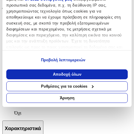
προσωπικά σας δεδομένα, π.χ. τη διεύθυνση IP σας,
Έξτρα Χαρακτηριστικά
χρησιμοποιώντας τεχνολογία όπως cookies για να
αποθηκεύουμε και να έχουμε πρόσβαση σε πληροφορίες στη
Αφρώδες
:
συσκευή σας, με σκοπό την προβολή εξατομικευμένων
διαφημίσεων και περιεχομένου, τις μετρήσεις σχετικά με
Όχι
διαφημίσεις και περιεχόμενο, την καλύτερη εικόνα του κοινού
μας και την ανάπτυξη προϊόντων. Έχετε τη δυνατότητα
Βινυλίου
:
επιλογής ως προς το ποιος χρησιμοποιεί τα δεδομένα σας και
Όχι
για ποιους σκοπούς.
Προβολή λεπτομερειών
Μπορντούρα
:
Εάν μας επιτρέπετε, θα θέλαμε επίσης:
Να συλλέξουμε πληροφορίες σχετικά με τη γεωγραφική
Όχι
Αποδοχή όλων
σας τοποθεσία, οι οποίες μπορεί να είναι ακριβείς σε
Φωσφοριζέ
:
απόσταση μερικών μέτρων
Ρυθμίσεις για τα cookies
Να αναγνωρίσουμε τη συσκευή σας σαρώνοντας ενεργά
Όχι
για συγκεκριμένα χαρακτηριστικά (δακτυλικό αποτύπωμα)
Άρνηση
3D
:
Μάθετε περισσότερα σχετικά με τον τρόπο επεξεργασίας των
προσωπικών σας δεδομένων και καθορίστε τις προτιμήσεις σας
Όχι
στην
ενότητα “Λεπτομέρειες”
. Μπορείτε να αλλάξετε ή να
ανακαλέσετε τη συγκατάθεσή σας ανά πάσα στιγμή από τη
Δήλωση Cookies.
Χαρακτηριστικά