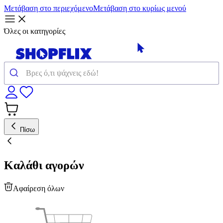
Μετάβαση στο περιεχόμενο
Μετάβαση στο κυρίως μενού
Όλες οι κατηγορίες
Πίσω
Καλάθι αγορών
Αφαίρεση όλων