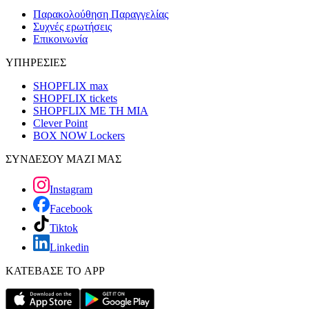
Παρακολούθηση Παραγγελίας
Συχνές ερωτήσεις
Επικοινωνία
ΥΠΗΡΕΣΙΕΣ
SHOPFLIX max
SHOPFLIX tickets
SHOPFLIX ΜΕ ΤΗ ΜΙΑ
Clever Point
BOX NOW Lockers
ΣΥΝΔΕΣΟΥ ΜΑΖΙ ΜΑΣ
Instagram
Facebook
Tiktok
Linkedin
ΚΑΤΕΒΑΣΕ ΤΟ APP