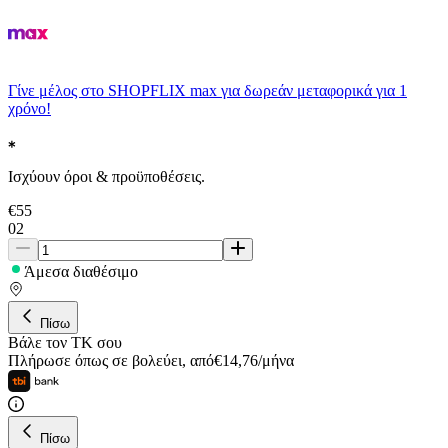
Γίνε μέλος στο SHOPFLIX max για δωρεάν μεταφορικά για 1
χρόνο!
Ισχύουν όροι & προϋποθέσεις.
€
55
02
Άμεσα διαθέσιμο
Πίσω
Βάλε τον ΤΚ σου
Πλήρωσε όπως σε βολεύει
,
από
€
14,76
/
μήνα
Πίσω