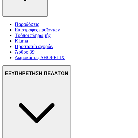
Παραδόσεις
Επιστροφές προϊόντων
Τρόποι πληρωμής
Klarna
Προστασία αγορών
Άρθρο 39
Δωροκάρτες SHOPFLIX
ΕΞΥΠΗΡΕΤΗΣΗ ΠΕΛΑΤΩΝ