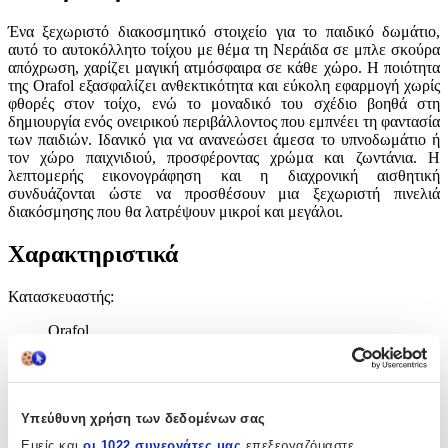
Ένα ξεχωριστό διακοσμητικό στοιχείο για το παιδικό δωμάτιο,
αυτό το αυτοκόλλητο τοίχου με θέμα τη Νεράιδα σε μπλε σκούρα
απόχρωση, χαρίζει μαγική ατμόσφαιρα σε κάθε χώρο. Η ποιότητα
της Orafol εξασφαλίζει ανθεκτικότητα και εύκολη εφαρμογή χωρίς
φθορές στον τοίχο, ενώ το μοναδικό του σχέδιο βοηθά στη
δημιουργία ενός ονειρικού περιβάλλοντος που εμπνέει τη φαντασία
των παιδιών. Ιδανικό για να ανανεώσει άμεσα το υπνοδωμάτιο ή
τον χώρο παιχνιδιού, προσφέροντας χρώμα και ζωντάνια. Η
λεπτομερής εικονογράφηση και η διαχρονική αισθητική
συνδυάζονται ώστε να προσθέσουν μια ξεχωριστή πινελιά
διακόσμησης που θα λατρέψουν μικροί και μεγάλοι.
Χαρακτηριστικά
Κατασκευαστής
:
Orafol
Βασικά Χαρακτηριστικά
Είδος
:
Υπεύθυνη χρήση των δεδομένων σας
Τοίχου
Εμείς και
οι 1022 συνεργάτες μας
επεξεργαζόμαστε