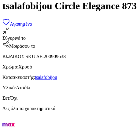
tsalafobijou Circle Elegance 
Αγαπημένα
Σύγκρινέ το
Μοιράσου το
ΚΩΔΙΚΟΣ SKU
:
SF-200909638
Χρώμα
:
Χρυσό
Κατασκευαστής
:
tsalafobijou
Υλικό
:
Ατσάλι
Σετ
:
Όχι
Δες όλα τα χαρακτηριστικά