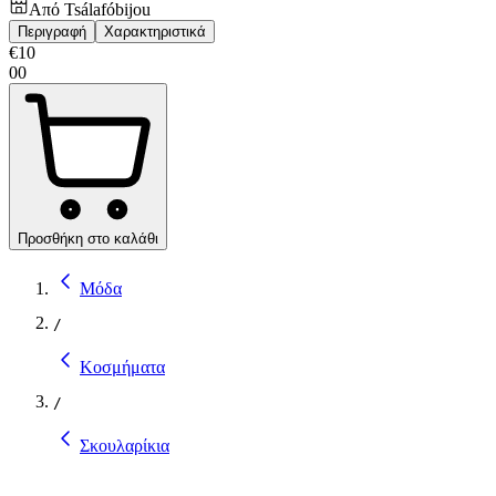
Από
Tsálafóbijou
Περιγραφή
Χαρακτηριστικά
€
10
00
Προσθήκη στο καλάθι
Μόδα
/
Κοσμήματα
/
Σκουλαρίκια