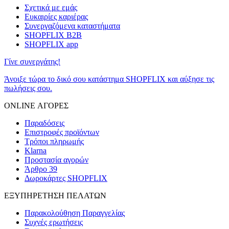
Σχετικά με εμάς
Ευκαιρίες καριέρας
Συνεργαζόμενα καταστήματα
SHOPFLIX B2B
SHOPFLIX app
Γίνε συνεργάτης!
Άνοιξε τώρα το δικό σου κατάστημα SHOPFLIX και αύξησε τις
πωλήσεις σου.
ONLINE ΑΓΟΡΕΣ
Παραδόσεις
Επιστροφές προϊόντων
Τρόποι πληρωμής
Klarna
Προστασία αγορών
Άρθρο 39
Δωροκάρτες SHOPFLIX
ΕΞΥΠΗΡΕΤΗΣΗ ΠΕΛΑΤΩΝ
Παρακολούθηση Παραγγελίας
Συχνές ερωτήσεις