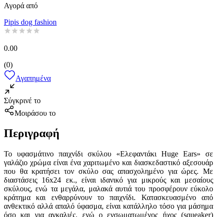
Αγορά από
Pipis dog fashion
0.00
(
0
)
Αγαπημένα
Σύγκρινέ το
Μοιράσου το
Περιγραφή
Το υφασμάτινο παιχνίδι σκύλου «Ελεφαντάκι Huge Ears» σε
γαλάζιο χρώμα είναι ένα χαριτωμένο και διασκεδαστικό αξεσουάρ
που θα κρατήσει τον σκύλο σας απασχολημένο για ώρες. Με
διαστάσεις 16x24 εκ., είναι ιδανικό για μικρούς και μεσαίους
σκύλους, ενώ τα μεγάλα, μαλακά αυτιά του προσφέρουν εύκολο
κράτημα και ενθαρρύνουν το παιχνίδι. Κατασκευασμένο από
ανθεκτικό αλλά απαλό ύφασμα, είναι κατάλληλο τόσο για μάσημα
όσο και για αγκαλιές, ενώ ο ενσωματωμένος ήχος (squeaker)