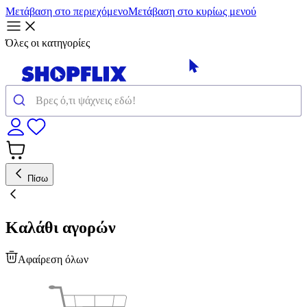
Μετάβαση στο περιεχόμενο
Μετάβαση στο κυρίως μενού
Όλες οι κατηγορίες
Πίσω
Καλάθι αγορών
Αφαίρεση όλων