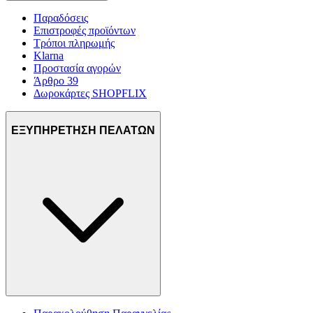
Παραδόσεις
Επιστροφές προϊόντων
Τρόποι πληρωμής
Klarna
Προστασία αγορών
Άρθρο 39
Δωροκάρτες SHOPFLIX
ΕΞΥΠΗΡΕΤΗΣΗ ΠΕΛΑΤΩΝ