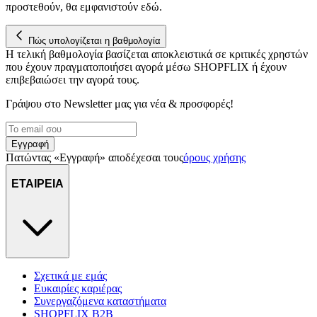
προστεθούν, θα εμφανιστούν εδώ.
Πώς υπολογίζεται η βαθμολογία
Η τελική βαθμολογία βασίζεται αποκλειστικά σε κριτικές χρηστών
που έχουν πραγματοποιήσει αγορά μέσω SHOPFLIX ή έχουν
επιβεβαιώσει την αγορά τους.
Γράψου στο Νewsletter μας για νέα & προσφορές!
Εγγραφή
Πατώντας «Εγγραφή» αποδέχεσαι τους
όρους χρήσης
ΕΤΑΙΡΕΙΑ
Σχετικά με εμάς
Ευκαιρίες καριέρας
Συνεργαζόμενα καταστήματα
SHOPFLIX B2B