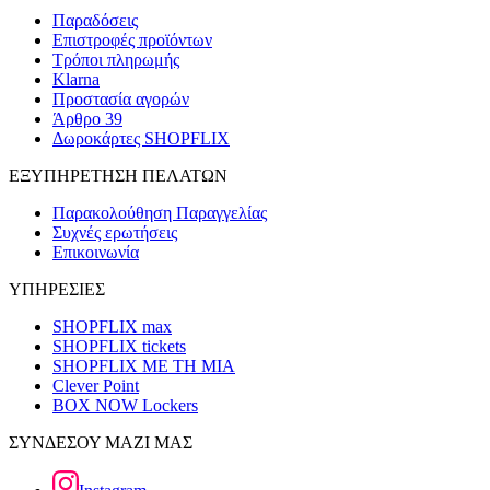
Παραδόσεις
Επιστροφές προϊόντων
Τρόποι πληρωμής
Klarna
Προστασία αγορών
Άρθρο 39
Δωροκάρτες SHOPFLIX
ΕΞΥΠΗΡΕΤΗΣΗ ΠΕΛΑΤΩΝ
Παρακολούθηση Παραγγελίας
Συχνές ερωτήσεις
Επικοινωνία
ΥΠΗΡΕΣΙΕΣ
SHOPFLIX max
SHOPFLIX tickets
SHOPFLIX ΜΕ ΤΗ ΜΙΑ
Clever Point
BOX NOW Lockers
ΣΥΝΔΕΣΟΥ ΜΑΖΙ ΜΑΣ