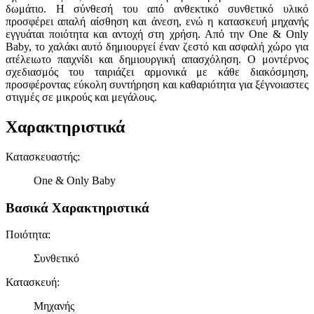
δωμάτιο. Η σύνθεσή του από ανθεκτικό συνθετικό υλικό
προσφέρει απαλή αίσθηση και άνεση, ενώ η κατασκευή μηχανής
εγγυάται ποιότητα και αντοχή στη χρήση. Από την One & Only
Baby, το χαλάκι αυτό δημιουργεί έναν ζεστό και ασφαλή χώρο για
ατέλειωτο παιχνίδι και δημιουργική απασχόληση. Ο μοντέρνος
σχεδιασμός του ταιριάζει αρμονικά με κάθε διακόσμηση,
προσφέροντας εύκολη συντήρηση και καθαριότητα για ξέγνοιαστες
στιγμές σε μικρούς και μεγάλους.
Χαρακτηριστικά
Κατασκευαστής
:
One & Only Baby
Βασικά Χαρακτηριστικά
Ποιότητα
:
Συνθετικό
Κατασκευή
:
Μηχανής