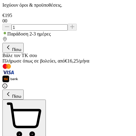
Ισχύουν όροι & προϋποθέσεις.
€
195
00
Παράδοση 2-3 ημέρες
Πίσω
Βάλε τον ΤΚ σου
Πλήρωσε όπως σε βολεύει
,
από
€
16,25
/
μήνα
Πίσω