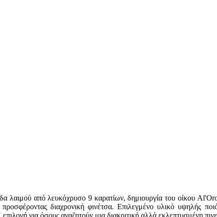
ίδα λαιμού από λευκόχρυσο 9 καρατίων, δημιουργία του οίκου Al'Oro
ς, προσφέροντας διαχρονική φινέτσα. Επιλεγμένο υλικό υψηλής ποι
επιλογή για όσους αναζητούν μια διακριτική αλλά εκλεπτυσμένη πινε