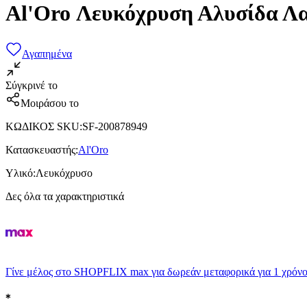
Al'Oro Λευκόχρυση Αλυσίδα Λ
Αγαπημένα
Σύγκρινέ το
Μοιράσου το
ΚΩΔΙΚΟΣ SKU
:
SF-200878949
Κατασκευαστής
:
Al'Oro
Υλικό
:
Λευκόχρυσο
Δες όλα τα χαρακτηριστικά
Γίνε μέλος στο SHOPFLIX max για δωρεάν μεταφορικά για 1 χρόνο