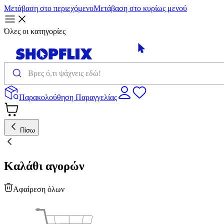
Μετάβαση στο περιεχόμενο
Μετάβαση στο κυρίως μενού
Όλες οι κατηγορίες
Παρακολούθηση Παραγγελίας
Πίσω
Καλάθι αγορών
Αφαίρεση όλων