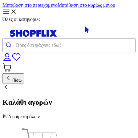
Μετάβαση στο περιεχόμενο
Μετάβαση στο κυρίως μενού
Όλες οι κατηγορίες
Πίσω
Καλάθι αγορών
Αφαίρεση όλων