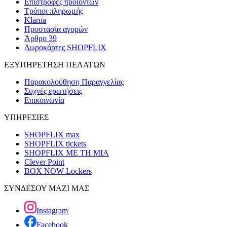
Επιστροφές προϊόντων
Τρόποι πληρωμής
Klarna
Προστασία αγορών
Άρθρο 39
Δωροκάρτες SHOPFLIX
ΕΞΥΠΗΡΕΤΗΣΗ ΠΕΛΑΤΩΝ
Παρακολούθηση Παραγγελίας
Συχνές ερωτήσεις
Επικοινωνία
ΥΠΗΡΕΣΙΕΣ
SHOPFLIX max
SHOPFLIX tickets
SHOPFLIX ΜΕ ΤΗ ΜΙΑ
Clever Point
BOX NOW Lockers
ΣΥΝΔΕΣΟΥ ΜΑΖΙ ΜΑΣ
Instagram
Facebook