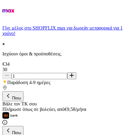
Γίνε μέλος στο SHOPFLIX max για δωρεάν μεταφορικά για 1
χρόνο!
Ισχύουν όροι & προϋποθέσεις.
€
34
30
Παράδοση 4-9 ημέρες
Πίσω
Βάλε τον ΤΚ σου
Πλήρωσε όπως σε βολεύει
,
από
€
9,58
/
μήνα
Πίσω