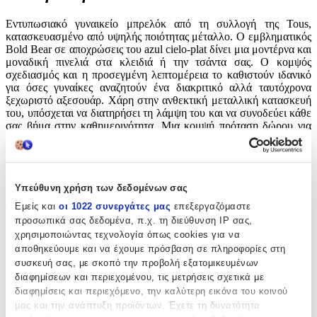
Εντυπωσιακό γυναικείο μπρελόκ από τη συλλογή της Tous,
κατασκευασμένο από υψηλής ποιότητας μέταλλο. Ο εμβληματικός
Bold Bear σε αποχρώσεις του azul cielo-plat δίνει μια μοντέρνα και
μοναδική πινελιά στα κλειδιά ή την τσάντα σας. Ο κομψός
σχεδιασμός και η προσεγμένη λεπτομέρεια το καθιστούν ιδανικό
για όσες γυναίκες αναζητούν ένα διακριτικό αλλά ταυτόχρονα
ξεχωριστό αξεσουάρ. Χάρη στην ανθεκτική μεταλλική κατασκευή
του, υπόσχεται να διατηρήσει τη λάμψη του και να συνοδεύει κάθε
σας βήμα στην καθημερινότητα. Μια κομψή πρόταση δώρου για
εσάς ή τα αγαπημένα σας πρόσωπα, με την ιδιαίτερη σφραγίδα του
οίκου Tous.
Χαρακτηριστικά
Υπεύθυνη χρήση των δεδομένων σας
Εμείς και
οι 1022 συνεργάτες μας
επεξεργαζόμαστε
Τύπος
:
προσωπικά σας δεδομένα, π.χ. τη διεύθυνση IP σας,
Μπρελόκ
χρησιμοποιώντας τεχνολογία όπως cookies για να
αποθηκεύουμε και να έχουμε πρόσβαση σε πληροφορίες στη
Υλικό
:
συσκευή σας, με σκοπό την προβολή εξατομικευμένων
διαφημίσεων και περιεχομένου, τις μετρήσεις σχετικά με
Μεταλλικό
διαφημίσεις και περιεχόμενο, την καλύτερη εικόνα του κοινού
μας και την ανάπτυξη προϊόντων. Έχετε τη δυνατότητα
με Led
: