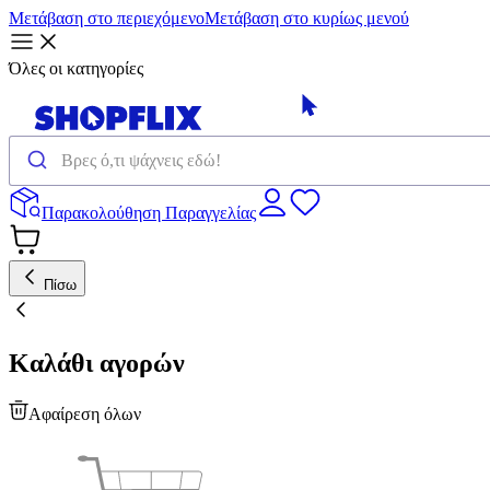
Μετάβαση στο περιεχόμενο
Μετάβαση στο κυρίως μενού
Όλες οι κατηγορίες
Παρακολούθηση Παραγγελίας
Πίσω
Καλάθι αγορών
Αφαίρεση όλων