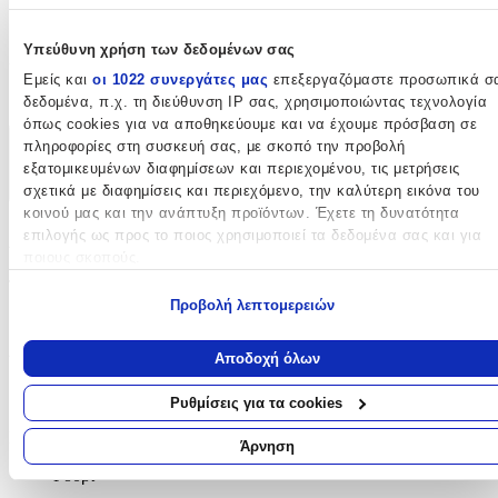
Metalmorphose
Υπεύθυνη χρήση των δεδομένων σας
Χρώμα
:
Εμείς και
οι 1022 συνεργάτες μας
επεξεργαζόμαστε προσωπικά σ
Χρυσό
δεδομένα, π.χ. τη διεύθυνση IP σας, χρησιμοποιώντας τεχνολογία
όπως cookies για να αποθηκεύουμε και να έχουμε πρόσβαση σε
πληροφορίες στη συσκευή σας, με σκοπό την προβολή
Χαρακτηριστικά
εξατομικευμένων διαφημίσεων και περιεχομένου, τις μετρήσεις
σχετικά με διαφημίσεις και περιεχόμενο, την καλύτερη εικόνα του
+
κοινού μας και την ανάπτυξη προϊόντων. Έχετε τη δυνατότητα
Χαρακτηριστικά
επιλογής ως προς το ποιος χρησιμοποιεί τα δεδομένα σας και για
ποιους σκοπούς.
Τύπος
:
Εάν μας επιτρέπετε, θα θέλαμε επίσης:
Προβολή λεπτομερειών
Μπρελόκ
Να συλλέξουμε πληροφορίες σχετικά με τη γεωγραφική σας
τοποθεσία, οι οποίες μπορεί να είναι ακριβείς σε απόσταση
Αποδοχή όλων
Υλικό
:
μερικών μέτρων
Να αναγνωρίσουμε τη συσκευή σας σαρώνοντας ενεργά για
Μεταλλικό
Ρυθμίσεις για τα cookies
συγκεκριμένα χαρακτηριστικά (δακτυλικό αποτύπωμα)
Είδος
:
Μάθετε περισσότερα σχετικά με τον τρόπο επεξεργασίας των
Άρνηση
προσωπικών σας δεδομένων και καθορίστε τις προτιμήσεις σας στη
Γούρι
ενότητα “Λεπτομέρειες”
. Μπορείτε να αλλάξετε ή να ανακαλέσετ