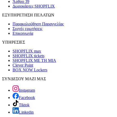
Άρθρο 39
Δωροκάρτες SHOPFLIX
ΕΞΥΠΗΡΕΤΗΣΗ ΠΕΛΑΤΩΝ
Παρακολούθηση Παραγγελίας
Συχνές ερωτήσεις
Επικοινωνία
ΥΠΗΡΕΣΙΕΣ
SHOPFLIX max
SHOPFLIX tickets
SHOPFLIX ΜΕ ΤΗ ΜΙΑ
Clever Point
BOX NOW Lockers
ΣΥΝΔΕΣΟΥ ΜΑΖΙ ΜΑΣ
Instagram
Facebook
Tiktok
Linkedin