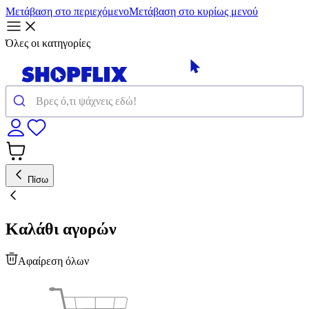
Μετάβαση στο περιεχόμενο
Μετάβαση στο κυρίως μενού
Όλες οι κατηγορίες
Πίσω
Καλάθι αγορών
Αφαίρεση όλων