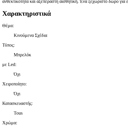
ανθεκτικότητα και αξεπέραστη αισθητική. Ένα ξεχωριστό δώρο για 
Χαρακτηριστικά
Θέμα
:
Κινούμενα Σχέδια
Τύπος
:
Μπρελόκ
με Led
:
Όχι
Χειροποίητο
:
Όχι
Κατασκευαστής
:
Tous
Χρώμα
: