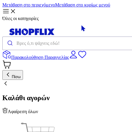
Μετάβαση στο περιεχόμενο
Μετάβαση στο κυρίως μενού
Όλες οι κατηγορίες
Παρακολούθηση Παραγγελίας
Πίσω
Καλάθι αγορών
Αφαίρεση όλων