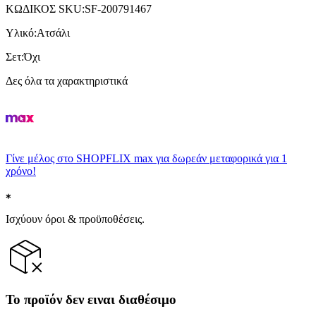
ΚΩΔΙΚΟΣ SKU
:
SF-200791467
Υλικό
:
Ατσάλι
Σετ
:
Όχι
Δες όλα τα χαρακτηριστικά
Γίνε μέλος στο SHOPFLIX max για δωρεάν μεταφορικά για 1
χρόνο!
Ισχύουν όροι & προϋποθέσεις.
Το προϊόν δεν ειναι διαθέσιμο