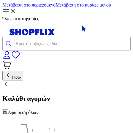
Μετάβαση στο περιεχόμενο
Μετάβαση στο κυρίως μενού
Όλες οι κατηγορίες
Πίσω
Καλάθι αγορών
Αφαίρεση όλων