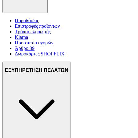
Παραδόσεις
Επιστροφές προϊόντων
Τρόποι πληρωμής
Klarna
Προστασία αγορών
Άρθρο 39
Δωροκάρτες SHOPFLIX
ΕΞΥΠΗΡΕΤΗΣΗ ΠΕΛΑΤΩΝ