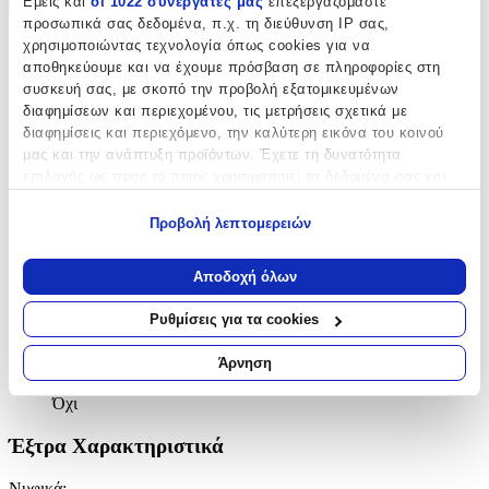
Εμείς και
οι 1022 συνεργάτες μας
επεξεργαζόμαστε
+
προσωπικά σας δεδομένα, π.χ. τη διεύθυνση IP σας,
χρησιμοποιώντας τεχνολογία όπως cookies για να
Χαρακτηριστικά
αποθηκεύουμε και να έχουμε πρόσβαση σε πληροφορίες στη
συσκευή σας, με σκοπό την προβολή εξατομικευμένων
Βασικά Χαρακτηριστικά
διαφημίσεων και περιεχομένου, τις μετρήσεις σχετικά με
διαφημίσεις και περιεχόμενο, την καλύτερη εικόνα του κοινού
Χρώμα Υλικού
:
μας και την ανάπτυξη προϊόντων. Έχετε τη δυνατότητα
επιλογής ως προς το ποιος χρησιμοποιεί τα δεδομένα σας και
Λευκό
για ποιους σκοπούς.
Υλικό
:
Προβολή λεπτομερειών
Εάν μας επιτρέπετε, θα θέλαμε επίσης:
Ατσάλι
Να συλλέξουμε πληροφορίες σχετικά με τη γεωγραφική
Αποδοχή όλων
σας τοποθεσία, οι οποίες μπορεί να είναι ακριβείς σε
Επιχρυσωμένα
:
απόσταση μερικών μέτρων
Ρυθμίσεις για τα cookies
Όχι
Να αναγνωρίσουμε τη συσκευή σας σαρώνοντας ενεργά
για συγκεκριμένα χαρακτηριστικά (δακτυλικό αποτύπωμα)
Άρνηση
Σετ
:
Μάθετε περισσότερα σχετικά με τον τρόπο επεξεργασίας των
προσωπικών σας δεδομένων και καθορίστε τις προτιμήσεις σας
Όχι
στην
ενότητα “Λεπτομέρειες”
. Μπορείτε να αλλάξετε ή να
Έξτρα Χαρακτηριστικά
ανακαλέσετε τη συγκατάθεσή σας ανά πάσα στιγμή από τη
Δήλωση Cookies.
Νυφικά
: