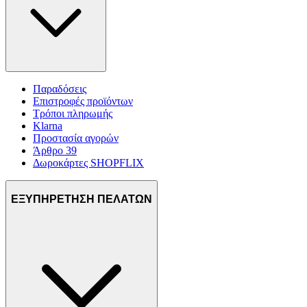
Παραδόσεις
Επιστροφές προϊόντων
Τρόποι πληρωμής
Klarna
Προστασία αγορών
Άρθρο 39
Δωροκάρτες SHOPFLIX
ΕΞΥΠΗΡΕΤΗΣΗ ΠΕΛΑΤΩΝ