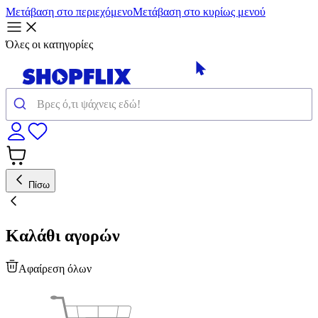
Μετάβαση στο περιεχόμενο
Μετάβαση στο κυρίως μενού
Όλες οι κατηγορίες
Πίσω
Καλάθι αγορών
Αφαίρεση όλων