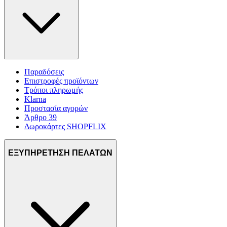
Παραδόσεις
Επιστροφές προϊόντων
Τρόποι πληρωμής
Klarna
Προστασία αγορών
Άρθρο 39
Δωροκάρτες SHOPFLIX
ΕΞΥΠΗΡΕΤΗΣΗ ΠΕΛΑΤΩΝ