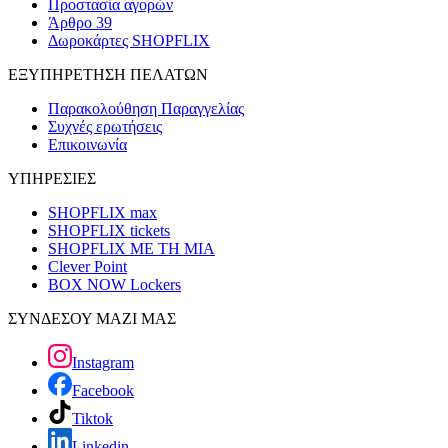
Προστασία αγορών
Άρθρο 39
Δωροκάρτες SHOPFLIX
ΕΞΥΠΗΡΕΤΗΣΗ ΠΕΛΑΤΩΝ
Παρακολούθηση Παραγγελίας
Συχνές ερωτήσεις
Επικοινωνία
ΥΠΗΡΕΣΙΕΣ
SHOPFLIX max
SHOPFLIX tickets
SHOPFLIX ΜΕ ΤΗ ΜΙΑ
Clever Point
BOX NOW Lockers
ΣΥΝΔΕΣΟΥ ΜΑΖΙ ΜΑΣ
Instagram
Facebook
Tiktok
Linkedin