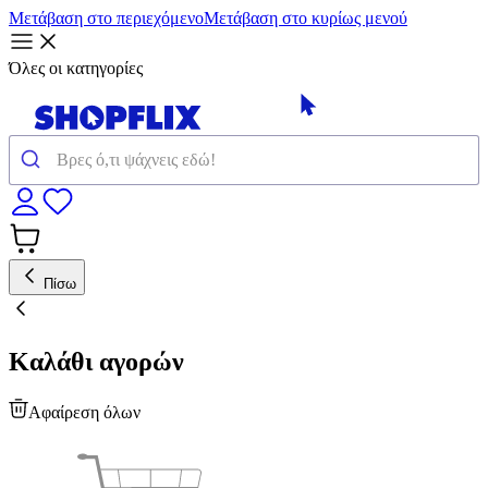
Μετάβαση στο περιεχόμενο
Μετάβαση στο κυρίως μενού
Όλες οι κατηγορίες
Πίσω
Καλάθι αγορών
Αφαίρεση όλων