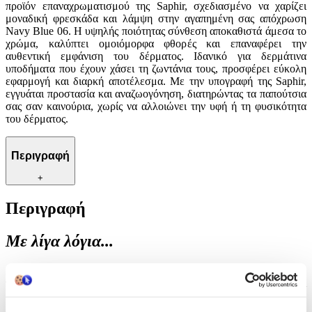
προϊόν επαναχρωματισμού της Saphir, σχεδιασμένο να χαρίζει
μοναδική φρεσκάδα και λάμψη στην αγαπημένη σας απόχρωση
Navy Blue 06. Η υψηλής ποιότητας σύνθεση αποκαθιστά άμεσα το
χρώμα, καλύπτει ομοιόμορφα φθορές και επαναφέρει την
αυθεντική εμφάνιση του δέρματος. Ιδανικό για δερμάτινα
υποδήματα που έχουν χάσει τη ζωντάνια τους, προσφέρει εύκολη
εφαρμογή και διαρκή αποτέλεσμα. Με την υπογραφή της Saphir,
εγγυάται προστασία και αναζωογόνηση, διατηρώντας τα παπούτσια
σας σαν καινούρια, χωρίς να αλλοιώνει την υφή ή τη φυσικότητα
του δέρματος.
Περιγραφή
+
Περιγραφή
Με λίγα λόγια...
Ανανεώστε τα δερμάτινα παπούτσια σας με το εξειδικευμένο
προϊόν επαναχρωματισμού της Saphir, σχεδιασμένο να χαρίζει
μοναδική φρεσκάδα και λάμψη στην αγαπημένη σας απόχρωση
Navy Blue 06. Η υψηλής ποιότητας σύνθεση αποκαθιστά άμεσα το