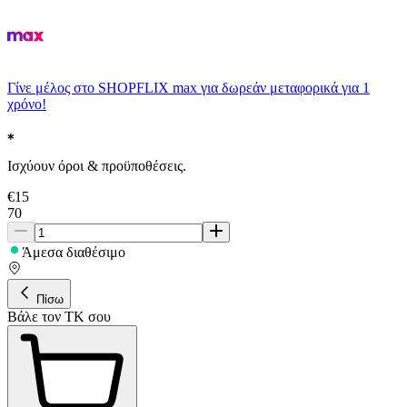
Γίνε μέλος στο SHOPFLIX max για δωρεάν μεταφορικά για 1
χρόνο!
Ισχύουν όροι & προϋποθέσεις.
€
15
70
Άμεσα διαθέσιμο
Πίσω
Βάλε τον ΤΚ σου