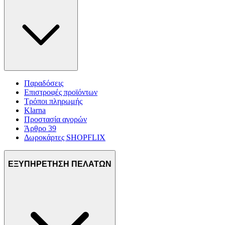
Παραδόσεις
Επιστροφές προϊόντων
Τρόποι πληρωμής
Klarna
Προστασία αγορών
Άρθρο 39
Δωροκάρτες SHOPFLIX
ΕΞΥΠΗΡΕΤΗΣΗ ΠΕΛΑΤΩΝ