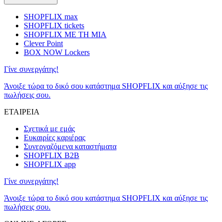
SHOPFLIX max
SHOPFLIX tickets
SHOPFLIX ΜΕ ΤΗ ΜΙΑ
Clever Point
BOX NOW Lockers
Γίνε συνεργάτης!
Άνοιξε τώρα το δικό σου κατάστημα SHOPFLIX και αύξησε τις
πωλήσεις σου.
ΕΤΑΙΡΕΙΑ
Σχετικά με εμάς
Ευκαιρίες καριέρας
Συνεργαζόμενα καταστήματα
SHOPFLIX B2B
SHOPFLIX app
Γίνε συνεργάτης!
Άνοιξε τώρα το δικό σου κατάστημα SHOPFLIX και αύξησε τις
πωλήσεις σου.