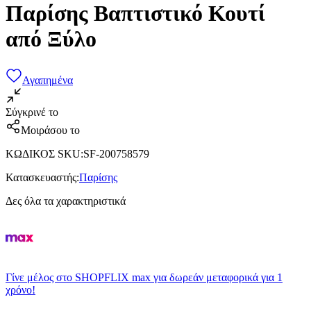
Παρίσης Βαπτιστικό Κουτί
από Ξύλο
Αγαπημένα
Σύγκρινέ το
Μοιράσου το
ΚΩΔΙΚΟΣ SKU
:
SF-200758579
Κατασκευαστής
:
Παρίσης
Δες όλα τα χαρακτηριστικά
Γίνε μέλος στο SHOPFLIX max για δωρεάν μεταφορικά για 1
χρόνο!