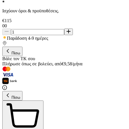
Ισχύουν όροι & προϋποθέσεις.
€
115
00
Παράδοση 4-9 ημέρες
Πίσω
Βάλε τον ΤΚ σου
Πλήρωσε όπως σε βολεύει
,
από
€
9,58
/
μήνα
Πίσω