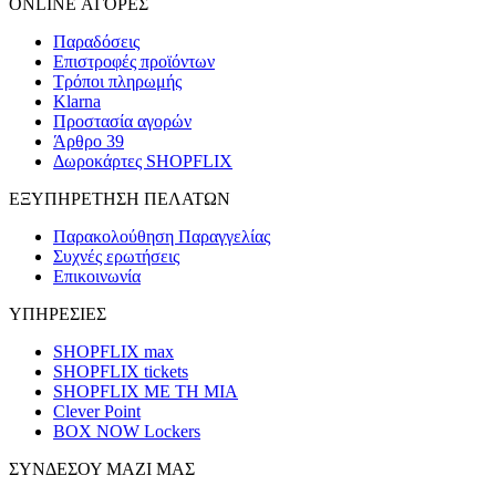
ONLINE ΑΓΟΡΕΣ
Παραδόσεις
Επιστροφές προϊόντων
Τρόποι πληρωμής
Klarna
Προστασία αγορών
Άρθρο 39
Δωροκάρτες SHOPFLIX
ΕΞΥΠΗΡΕΤΗΣΗ ΠΕΛΑΤΩΝ
Παρακολούθηση Παραγγελίας
Συχνές ερωτήσεις
Επικοινωνία
ΥΠΗΡΕΣΙΕΣ
SHOPFLIX max
SHOPFLIX tickets
SHOPFLIX ΜΕ ΤΗ ΜΙΑ
Clever Point
BOX NOW Lockers
ΣΥΝΔΕΣΟΥ ΜΑΖΙ ΜΑΣ