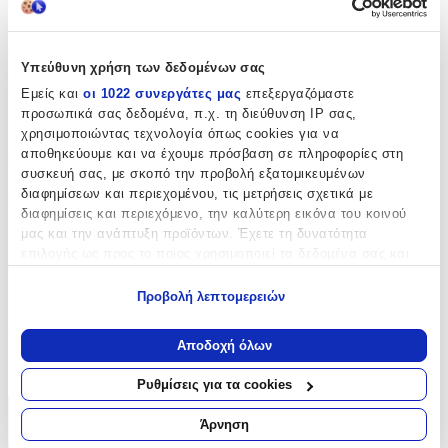
πολύτιμο αναμνηστικό για μια ολόκληρη ζωή.
Χαρακτηριστικά
Υπεύθυνη χρήση των δεδομένων σας
Κατασκευαστής
:
Εμείς και
οι 1022 συνεργάτες μας
επεξεργαζόμαστε
προσωπικά σας δεδομένα, π.χ. τη διεύθυνση IP σας,
Παρίσης
χρησιμοποιώντας τεχνολογία όπως cookies για να
αποθηκεύουμε και να έχουμε πρόσβαση σε πληροφορίες στη
Βασικά Χαρακτηριστικά
συσκευή σας, με σκοπό την προβολή εξατομικευμένων
διαφημίσεων και περιεχομένου, τις μετρήσεις σχετικά με
Είδος
:
διαφημίσεις και περιεχόμενο, την καλύτερη εικόνα του κοινού
Κουτί
μας και την ανάπτυξη προϊόντων. Έχετε τη δυνατότητα
επιλογής ως προς το ποιος χρησιμοποιεί τα δεδομένα σας και
Φύλο
:
για ποιους σκοπούς.
Προβολή λεπτομερειών
Unisex
Εάν μας επιτρέπετε, θα θέλαμε επίσης:
Υλικό
:
Να συλλέξουμε πληροφορίες σχετικά με τη γεωγραφική
Αποδοχή όλων
σας τοποθεσία, οι οποίες μπορεί να είναι ακριβείς σε
Ξύλο
απόσταση μερικών μέτρων
Ρυθμίσεις για τα cookies
Να αναγνωρίσουμε τη συσκευή σας σαρώνοντας ενεργά
για συγκεκριμένα χαρακτηριστικά (δακτυλικό αποτύπωμα)
Χαρακτηριστικά
Άρνηση
Μάθετε περισσότερα σχετικά με τον τρόπο επεξεργασίας των