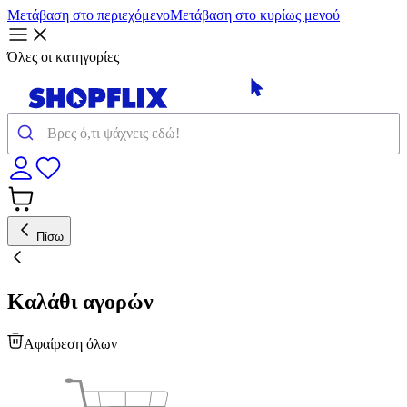
Μετάβαση στο περιεχόμενο
Μετάβαση στο κυρίως μενού
Όλες οι κατηγορίες
Πίσω
Καλάθι αγορών
Αφαίρεση όλων