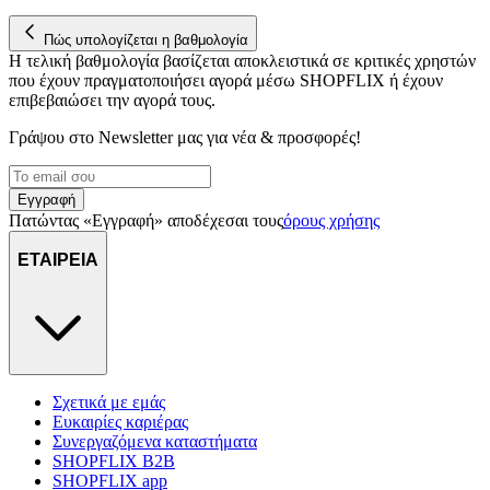
Πώς υπολογίζεται η βαθμολογία
Η τελική βαθμολογία βασίζεται αποκλειστικά σε κριτικές χρηστών
που έχουν πραγματοποιήσει αγορά μέσω SHOPFLIX ή έχουν
επιβεβαιώσει την αγορά τους.
Γράψου στο Νewsletter μας για νέα & προσφορές!
Εγγραφή
Πατώντας «Εγγραφή» αποδέχεσαι τους
όρους χρήσης
ΕΤΑΙΡΕΙΑ
Σχετικά με εμάς
Ευκαιρίες καριέρας
Συνεργαζόμενα καταστήματα
SHOPFLIX B2B
SHOPFLIX app