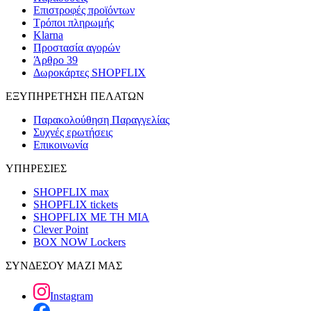
Επιστροφές προϊόντων
Τρόποι πληρωμής
Klarna
Προστασία αγορών
Άρθρο 39
Δωροκάρτες SHOPFLIX
ΕΞΥΠΗΡΕΤΗΣΗ ΠΕΛΑΤΩΝ
Παρακολούθηση Παραγγελίας
Συχνές ερωτήσεις
Επικοινωνία
ΥΠΗΡΕΣΙΕΣ
SHOPFLIX max
SHOPFLIX tickets
SHOPFLIX ΜΕ ΤΗ ΜΙΑ
Clever Point
BOX NOW Lockers
ΣΥΝΔΕΣΟΥ ΜΑΖΙ ΜΑΣ
Instagram