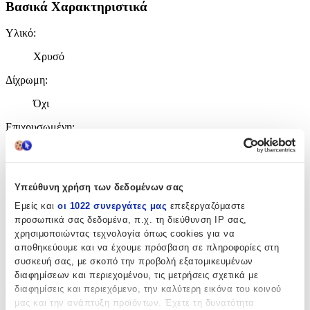
Βασικά Χαρακτηριστικά
Υλικό
:
Χρυσό
Δίχρωμη
:
Όχι
Επιχρυσωμένη
:
Όχι
Φύλο
:
Υπεύθυνη χρήση των δεδομένων σας
Unisex
Εμείς και
οι 1022 συνεργάτες μας
επεξεργαζόμαστε
προσωπικά σας δεδομένα, π.χ. τη διεύθυνση IP σας,
Χρώμα Υλικού
:
χρησιμοποιώντας τεχνολογία όπως cookies για να
Κίτρινο
αποθηκεύουμε και να έχουμε πρόσβαση σε πληροφορίες στη
συσκευή σας, με σκοπό την προβολή εξατομικευμένων
Λεπτομέρειες
διαφημίσεων και περιεχομένου, τις μετρήσεις σχετικά με
διαφημίσεις και περιεχόμενο, την καλύτερη εικόνα του κοινού
Τύπος
:
μας και την ανάπτυξη προϊόντων. Έχετε τη δυνατότητα