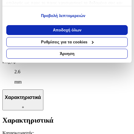
επιλογής ως προς το ποιος χρησιμοποιεί τα δεδομένα σας και
Λαιμού
για ποιους σκοπούς.
Φινίρισμα
:
Προβολή λεπτομερειών
Εάν μας επιτρέπετε, θα θέλαμε επίσης:
Λουστρέ Φινίρισμα
Να συλλέξουμε πληροφορίες σχετικά με τη γεωγραφική
Αποδοχή όλων
σας τοποθεσία, οι οποίες μπορεί να είναι ακριβείς σε
Μήκος
:
απόσταση μερικών μέτρων
Ρυθμίσεις για τα cookies
Να αναγνωρίσουμε τη συσκευή σας σαρώνοντας ενεργά
50
για συγκεκριμένα χαρακτηριστικά (δακτυλικό αποτύπωμα)
Άρνηση
cm
Μάθετε περισσότερα σχετικά με τον τρόπο επεξεργασίας των
Πάχος
:
προσωπικών σας δεδομένων και καθορίστε τις προτιμήσεις σας
στην
ενότητα “Λεπτομέρειες”
. Μπορείτε να αλλάξετε ή να
2.6
ανακαλέσετε τη συγκατάθεσή σας ανά πάσα στιγμή από τη
mm
Δήλωση Cookies.
Χρησιμοποιούμε cookies ώστε η τοποθεσία μας να λειτουργεί
Χαρακτηριστικά
σωστά, να εξατομικεύουμε περιεχόμενο και διαφημίσεις, να
παρέχουμε λειτουργίες μέσων κοινωνικής δικτύωσης και να
+
αναλύουμε την κυκλοφορία μας. Εμείς και οι 1022 συνεργάτες
μας επεξεργαζόμαστε προσωπικά σας δεδομένα, π.χ. τη
Χαρακτηριστικά
διεύθυνση IP σας, χρησιμοποιώντας τεχνολογία όπως cookies
για να αποθηκεύουμε και να έχουμε πρόσβαση σε πληροφορίες
Κατασκευαστής
: