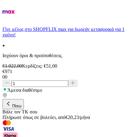
Γίνε μέλος στο SHOPFLIX max για δωρεάν μεταφορικά για 1
χρόνο!
Ισχύουν όροι & προϋποθέσεις.
€
1.022,00
Κερδίζεις
: €
51,00
€
971
00
Άμεσα διαθέσιμο
Πίσω
Βάλε τον ΤΚ σου
Πλήρωσε όπως σε βολεύει
,
από
€
20,23
/
μήνα