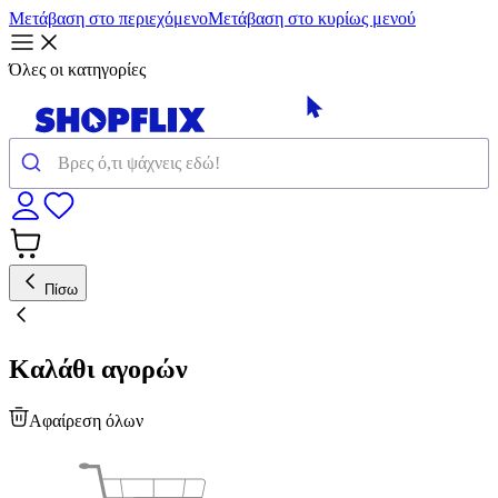
Μετάβαση στο περιεχόμενο
Μετάβαση στο κυρίως μενού
Όλες οι κατηγορίες
Πίσω
Καλάθι αγορών
Αφαίρεση όλων