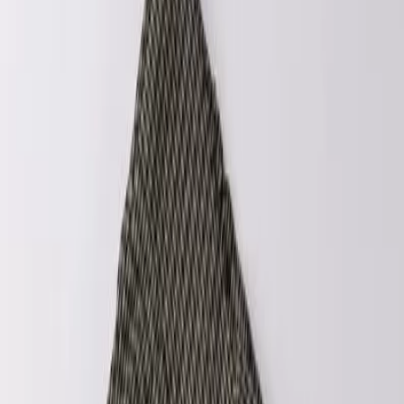
Περιγραφή
Χαρακτηριστικά
Μόδα
/
Παιδική & Βρεφική Μόδα
/
Παιδικά & Βρεφικά Ρούχα
/
Παιδικά Παντελόνια
iDO Παιδικό Παντελόνι
Μαύρο 4F528-0658
ΚΩΔΙΚΟΣ SKU
:
SF-200731330
Αγαπημένα