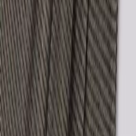
ΕΤΑΙΡΕΙΑ
Σχετικά με εμάς
Ευκαιρίες καριέρας
Συνεργαζόμενα καταστήματα
SHOPFLIX B2B
SHOPFLIX app
ONLINE ΑΓΟΡΕΣ
Παραδόσεις