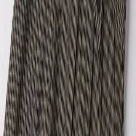
ΚΩΔΙΚΟΣ SKU
:
SF-200731330
Χρώμα
:
Μαύρο
Κατασκευαστής
:
iDO
Τύπος
:
Παντελόνια
Δες όλα τα χαρακτηριστικά
Περιγραφή
Με λίγα λόγια...
Εξαιρετική επιλογή για κάθε περίσταση, το συγκεκριμένο παιδικό
παντελόνι σε μαύρη απόχρωση προσφέρει άνεση και στυλ στις
καθημερινές εμφανίσεις. Ο διαχρονικός του σχεδιασμός
συνδυάζεται εύκολα με διάφορα ρούχα, επιτρέποντας ευελιξία
τόσο στο σχολείο όσο και στις βόλτες. Ιδανικό για παιδιά που
αναζητούν ένα πρακτικό και κομψό κομμάτι στη γκαρνταρόμπα
τους.
Περιγραφή