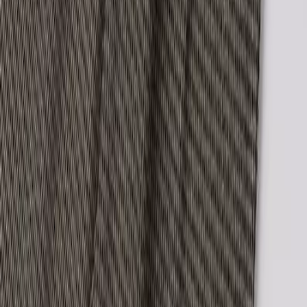
Επιστροφές προϊόντων
Τρόποι πληρωμής
Klarna
Προστασία αγορών
Άρθρο 39
Δωροκάρτες SHOPFLIX
ΕΞΥΠΗΡΕΤΗΣΗ ΠΕΛΑΤΩΝ
Παρακολούθηση Παραγγελίας
Συχνές ερωτήσεις