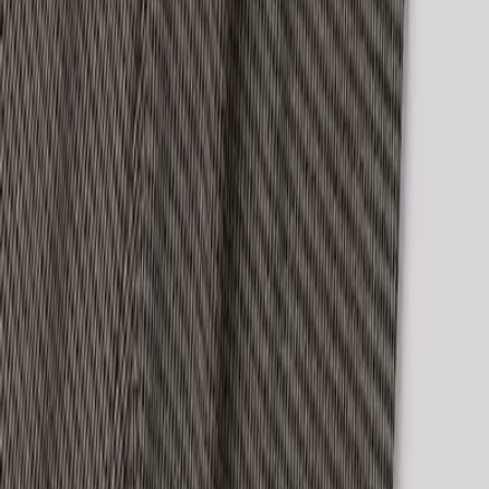
Επικοινωνία
ΥΠΗΡΕΣΙΕΣ
SHOPFLIX max
SHOPFLIX tickets
SHOPFLIX ΜΕ ΤΗ ΜΙΑ
Clever Point
BOX NOW Lockers
Γίνε συνεργάτης!
Άνοιξε τώρα το δικό σου κατάστημα SHOPFLIX και αύξησε τις
πωλήσεις σου.
ΕΤΑΙΡΕΙΑ
Σχετικά με εμάς