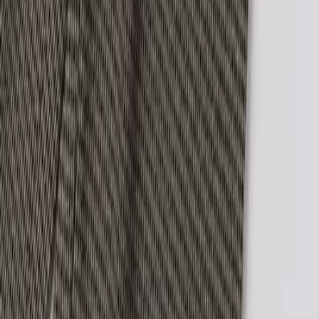
ΥΠΗΡΕΣΙΕΣ
SHOPFLIX max
SHOPFLIX tickets
SHOPFLIX ΜΕ ΤΗ ΜΙΑ
Clever Point
BOX NOW Lockers
ΣΥΝΔΕΣΟΥ ΜΑΖΙ ΜΑΣ
Instagram
Facebook
Tiktok
Linkedin
ΚΑΤΕΒΑΣΕ ΤΟ APP