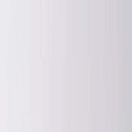
Μετάβαση στο περιεχόμενο
Μετάβαση στο κυρίως μενού
Όλες οι κατηγορίες
Πίσω
Καλάθι αγορών
Αφαίρεση όλων