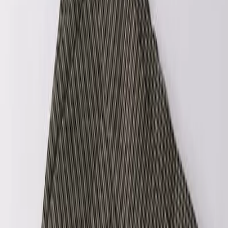
Σύγκρινέ το
Μοιράσου το
Αυτό το χρώμα δεν είναι διαθέσιμο
Μέγεθος
:
Οδηγός μεγεθών
iDO