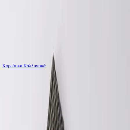
Το καλάθι είναι άδειο
Όλες οι κατηγορίες
Κορεάτικα Καλλυντικά
Ψάχνεις για δροσιά;
iDO Παιδικό Παντελόνι Μαύρο 4F528-0658