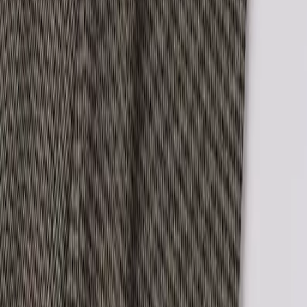
Ευκαιρίες καριέρας
Συνεργαζόμενα καταστήματα
SHOPFLIX B2B
SHOPFLIX app
Γίνε συνεργάτης!
Άνοιξε τώρα το δικό σου κατάστημα SHOPFLIX και αύξησε τις
πωλήσεις σου.
ONLINE ΑΓΟΡΕΣ
Παραδόσεις
Επιστροφές προϊόντων
Τρόποι πληρωμής
Klarna
Προστασία αγορών
Άρθρο 39
Δωροκάρτες SHOPFLIX
ΕΞΥΠΗΡΕΤΗΣΗ ΠΕΛΑΤΩΝ
Παρακολούθηση Παραγγελίας
Συχνές ερωτήσεις
Επικοινωνία