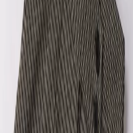
Γίνε μέλος στο SHOPFLIX max για δωρεάν μεταφορικά για 1
χρόνο!
Ισχύουν όροι & προϋποθέσεις.