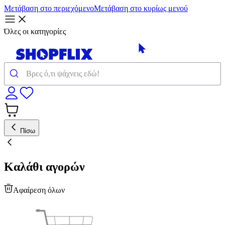
Μετάβαση στο περιεχόμενο
Μετάβαση στο κυρίως μενού
Όλες οι κατηγορίες
Πίσω
Καλάθι αγορών
Αφαίρεση όλων