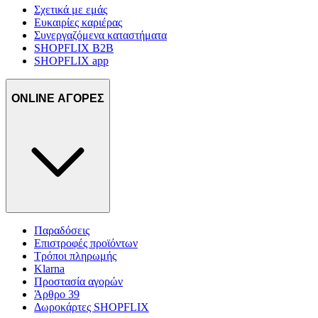
Σχετικά με εμάς
Ευκαιρίες καριέρας
Συνεργαζόμενα καταστήματα
SHOPFLIX B2B
SHOPFLIX app
ONLINE ΑΓΟΡΕΣ
Παραδόσεις
Επιστροφές προϊόντων
Τρόποι πληρωμής
Klarna
Προστασία αγορών
Άρθρο 39
Δωροκάρτες SHOPFLIX