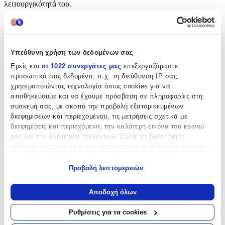
λειτουργικότητά του.
Χαρακτηριστικά
Τύπος
:
Υπεύθυνη χρήση των δεδομένων σας
Μπρελόκ
Εμείς και
οι 1022 συνεργάτες μας
επεξεργαζόμαστε
προσωπικά σας δεδομένα, π.χ. τη διεύθυνση IP σας,
με Led
:
χρησιμοποιώντας τεχνολογία όπως cookies για να
αποθηκεύουμε και να έχουμε πρόσβαση σε πληροφορίες στη
Όχι
συσκευή σας, με σκοπό την προβολή εξατομικευμένων
Χειροποίητο
:
διαφημίσεων και περιεχομένου, τις μετρήσεις σχετικά με
διαφημίσεις και περιεχόμενο, την καλύτερη εικόνα του κοινού
Όχι
μας και την ανάπτυξη προϊόντων. Έχετε τη δυνατότητα
επιλογής ως προς το ποιος χρησιμοποιεί τα δεδομένα σας και
Κατασκευαστής
:
για ποιους σκοπούς.
A-Lock
Προβολή λεπτομερειών
Εάν μας επιτρέπετε, θα θέλαμε επίσης:
Χρώμα
:
Να συλλέξουμε πληροφορίες σχετικά με τη γεωγραφική
Αποδοχή όλων
σας τοποθεσία, οι οποίες μπορεί να είναι ακριβείς σε
Κίτρινο
απόσταση μερικών μέτρων
Ρυθμίσεις για τα cookies
Να αναγνωρίσουμε τη συσκευή σας σαρώνοντας ενεργά