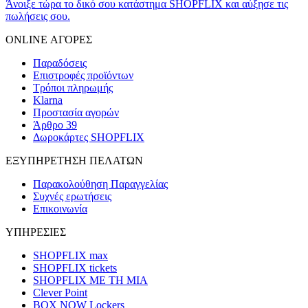
Άνοιξε τώρα το δικό σου κατάστημα SHOPFLIX και αύξησε τις
πωλήσεις σου.
ONLINE ΑΓΟΡΕΣ
Παραδόσεις
Επιστροφές προϊόντων
Τρόποι πληρωμής
Klarna
Προστασία αγορών
Άρθρο 39
Δωροκάρτες SHOPFLIX
ΕΞΥΠΗΡΕΤΗΣΗ ΠΕΛΑΤΩΝ
Παρακολούθηση Παραγγελίας
Συχνές ερωτήσεις
Επικοινωνία
ΥΠΗΡΕΣΙΕΣ
SHOPFLIX max
SHOPFLIX tickets
SHOPFLIX ΜΕ ΤΗ ΜΙΑ
Clever Point
BOX NOW Lockers