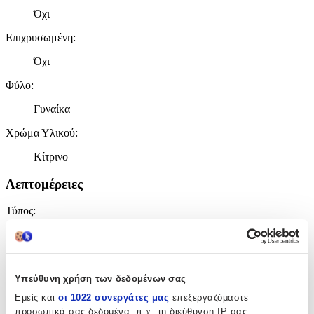
Όχι
Επιχρυσωμένη
:
Όχι
Φύλο
:
Γυναίκα
Χρώμα Υλικού
:
Κίτρινο
Λεπτομέρειες
Τύπος
:
Χειρός
Χαρακτηριστικά
Υπεύθυνη χρήση των δεδομένων σας
+
Εμείς και
οι 1022 συνεργάτες μας
επεξεργαζόμαστε
προσωπικά σας δεδομένα, π.χ. τη διεύθυνση IP σας,