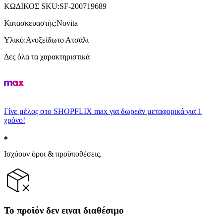
ΚΩΔΙΚΟΣ SKU
:
SF-200719689
Κατασκευαστής
:
Novita
Υλικό
:
Ανοξείδωτο Ατσάλι
Δες όλα τα χαρακτηριστικά
Γίνε μέλος στο SHOPFLIX max για δωρεάν μεταφορικά για 1
χρόνο!
Ισχύουν όροι & προϋποθέσεις.
Το προϊόν δεν ειναι διαθέσιμο