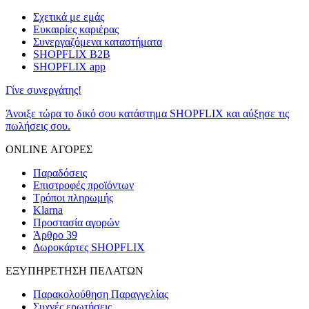
Σχετικά με εμάς
Ευκαιρίες καριέρας
Συνεργαζόμενα καταστήματα
SHOPFLIX B2B
SHOPFLIX app
Γίνε συνεργάτης!
Άνοιξε τώρα το δικό σου κατάστημα SHOPFLIX και αύξησε τις
πωλήσεις σου.
ONLINE ΑΓΟΡΕΣ
Παραδόσεις
Επιστροφές προϊόντων
Τρόποι πληρωμής
Klarna
Προστασία αγορών
Άρθρο 39
Δωροκάρτες SHOPFLIX
ΕΞΥΠΗΡΕΤΗΣΗ ΠΕΛΑΤΩΝ
Παρακολούθηση Παραγγελίας
Συχνές ερωτήσεις