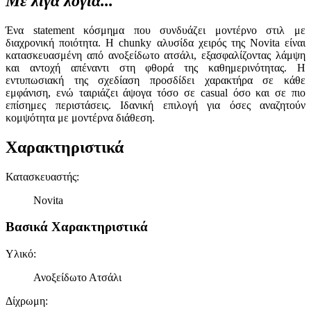
Με λίγα λόγια...
Ένα statement κόσμημα που συνδυάζει μοντέρνο στιλ με
διαχρονική ποιότητα. Η chunky αλυσίδα χειρός της Novita είναι
κατασκευασμένη από ανοξείδωτο ατσάλι, εξασφαλίζοντας λάμψη
και αντοχή απέναντι στη φθορά της καθημερινότητας. Η
εντυπωσιακή της σχεδίαση προσδίδει χαρακτήρα σε κάθε
εμφάνιση, ενώ ταιριάζει άψογα τόσο σε casual όσο και σε πιο
επίσημες περιστάσεις. Ιδανική επιλογή για όσες αναζητούν
κομψότητα με μοντέρνα διάθεση.
Χαρακτηριστικά
Κατασκευαστής
:
Novita
Βασικά Χαρακτηριστικά
Υλικό
:
Ανοξείδωτο Ατσάλι
Δίχρωμη
: