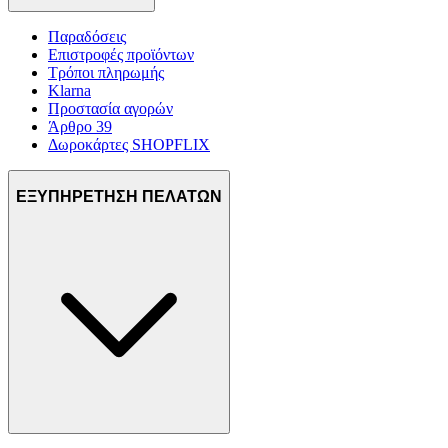
Παραδόσεις
Επιστροφές προϊόντων
Τρόποι πληρωμής
Klarna
Προστασία αγορών
Άρθρο 39
Δωροκάρτες SHOPFLIX
ΕΞΥΠΗΡΕΤΗΣΗ ΠΕΛΑΤΩΝ