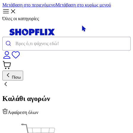
Μετάβαση στο περιεχόμενο
Μετάβαση στο κυρίως μενού
Όλες οι κατηγορίες
Πίσω
Καλάθι αγορών
Αφαίρεση όλων