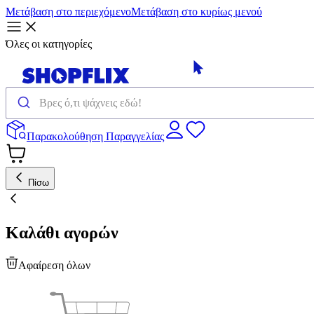
Μετάβαση στο περιεχόμενο
Μετάβαση στο κυρίως μενού
Όλες οι κατηγορίες
Παρακολούθηση Παραγγελίας
Πίσω
Καλάθι αγορών
Αφαίρεση όλων