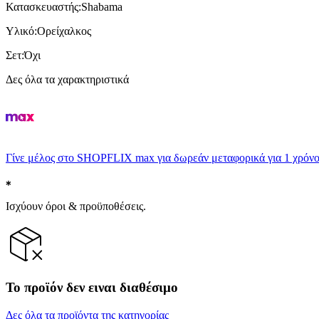
Κατασκευαστής
:
Shabama
Υλικό
:
Ορείχαλκος
Σετ
:
Όχι
Δες όλα τα χαρακτηριστικά
Γίνε μέλος στο SHOPFLIX max για δωρεάν μεταφορικά για 1 χρόνο
Ισχύουν όροι & προϋποθέσεις.
Το προϊόν δεν ειναι διαθέσιμο
Δες όλα τα προϊόντα της κατηγορίας