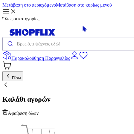
Μετάβαση στο περιεχόμενο
Μετάβαση στο κυρίως μενού
Όλες οι κατηγορίες
Παρακολούθηση Παραγγελίας
Πίσω
Καλάθι αγορών
Αφαίρεση όλων