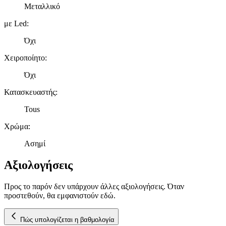
διαφημίσεων και περιεχομένου, τις μετρήσεις σχετικά με
Μεταλλικό
διαφημίσεις και περιεχόμενο, την καλύτερη εικόνα του κοινού
μας και την ανάπτυξη προϊόντων. Επίσης, κοινοποιούμε
με Led
:
πληροφορίες σχετικά με την από μέρους σας χρήση της
Όχι
τοποθεσίας μας στους συνεργάτες μέσων κοινωνικής
δικτύωσης, διαφημίσεων και ανάλυσης.
Χειροποίητο
:
Όχι
Κατασκευαστής
:
Tous
Χρώμα
:
Ασημί
Αξιολογήσεις
Προς το παρόν δεν υπάρχουν άλλες αξιολογήσεις. Όταν
προστεθούν, θα εμφανιστούν εδώ.
Πώς υπολογίζεται η βαθμολογία