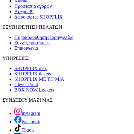
Klarna
Προστασία αγορών
Άρθρο 39
Δωροκάρτες SHOPFLIX
ΕΞΥΠΗΡΕΤΗΣΗ ΠΕΛΑΤΩΝ
Παρακολούθηση Παραγγελίας
Συχνές ερωτήσεις
Επικοινωνία
ΥΠΗΡΕΣΙΕΣ
SHOPFLIX max
SHOPFLIX tickets
SHOPFLIX ΜΕ ΤΗ ΜΙΑ
Clever Point
BOX NOW Lockers
ΣΥΝΔΕΣΟΥ ΜΑΖΙ ΜΑΣ
Instagram
Facebook
Tiktok