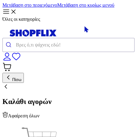
Μετάβαση στο περιεχόμενο
Μετάβαση στο κυρίως μενού
Όλες οι κατηγορίες
Πίσω
Καλάθι αγορών
Αφαίρεση όλων