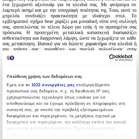
ένα ξεχωριστό αξεσουάρ για τα κλειδιά σας. Με φινίρισμα σε
λαμπερό ασημί και με την υπογραφή ποιότητας της Tous, αυτό το
μπρελόκ συνδυάζει πρακτικότητα με ιδιαίτερο στυλ. Το
εμβληματικό σχήμα bear χαρίζει μια μοναδική νότα στη συλλογή
σας, αποτελώντας το τέλειο δώρο για εσάς ή τα αγαπημένα σας
πρόσωπα. Η προσεγμένη μεταλλική κατασκευή διασφαλίζει
ανθεκτικότητα και διαχρονική λάμψη, ώστε να ξεχωρίζετε σε κάθε
σας μετακίνηση. Ιδανικό για να δώσετε χαρακτήρα στα κλειδιά ή
την τσάντα σας, προσθέτει μια πινελιά πολυτέλειας στην
καθημερινότητά σας.
Χαρακτηριστικά
Υπεύθυνη χρήση των δεδομένων σας
Τύπος
:
Εμείς και
οι 1022 συνεργάτες μας
επεξεργαζόμαστε
προσωπικά σας δεδομένα, π.χ. τη διεύθυνση IP σας,
Μπρελόκ
χρησιμοποιώντας τεχνολογία όπως cookies για να
Υλικό
:
αποθηκεύουμε και να έχουμε πρόσβαση σε πληροφορίες στη
συσκευή σας, με σκοπό την προβολή εξατομικευμένων
Μεταλλικό
διαφημίσεων και περιεχομένου, τις μετρήσεις σχετικά με
διαφημίσεις και περιεχόμενο, την καλύτερη εικόνα του κοινού
με Led
:
μας και την ανάπτυξη προϊόντων. Έχετε τη δυνατότητα
Όχι
επιλογής ως προς το ποιος χρησιμοποιεί τα δεδομένα σας και