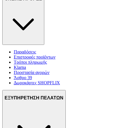
Παραδόσεις
Επιστροφές προϊόντων
Τρόποι πληρωμής
Klarna
Προστασία αγορών
Άρθρο 39
Δωροκάρτες SHOPFLIX
ΕΞΥΠΗΡΕΤΗΣΗ ΠΕΛΑΤΩΝ