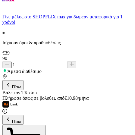
Γίνε μέλος στο SHOPFLIX max για δωρεάν μεταφορικά για 1
χρόνο!
Ισχύουν όροι & προϋποθέσεις.
€
39
90
Άμεσα διαθέσιμο
Πίσω
Βάλε τον ΤΚ σου
Πλήρωσε όπως σε βολεύει
,
από
€
10,98
/
μήνα
Πίσω