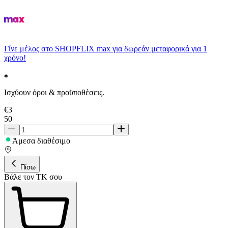
Γίνε μέλος στο SHOPFLIX max για δωρεάν μεταφορικά για 1
χρόνο!
Ισχύουν όροι & προϋποθέσεις.
€
3
50
Άμεσα διαθέσιμο
Πίσω
Βάλε τον ΤΚ σου