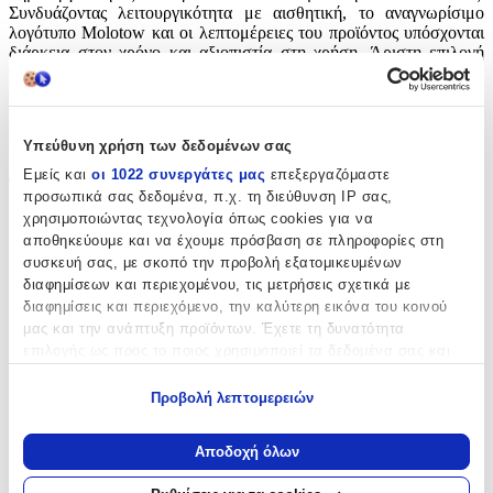
Συνδυάζοντας λειτουργικότητα με αισθητική, το αναγνωρίσιμο
λογότυπο Molotow και οι λεπτομέρειες του προϊόντος υπόσχονται
διάρκεια στον χρόνο και αξιοπιστία στη χρήση. Άριστη επιλογή
τόσο για συλλέκτες όσο και για όσους θέλουν να προσθέσουν μια
σύγχρονη νότα στην καθημερινότητά τους.
Χαρακτηριστικά
Υπεύθυνη χρήση των δεδομένων σας
Εμείς και
οι 1022 συνεργάτες μας
επεξεργαζόμαστε
Τύπος
:
προσωπικά σας δεδομένα, π.χ. τη διεύθυνση IP σας,
χρησιμοποιώντας τεχνολογία όπως cookies για να
Μπρελόκ
αποθηκεύουμε και να έχουμε πρόσβαση σε πληροφορίες στη
με Led
:
συσκευή σας, με σκοπό την προβολή εξατομικευμένων
διαφημίσεων και περιεχομένου, τις μετρήσεις σχετικά με
Όχι
διαφημίσεις και περιεχόμενο, την καλύτερη εικόνα του κοινού
μας και την ανάπτυξη προϊόντων. Έχετε τη δυνατότητα
Χειροποίητο
:
επιλογής ως προς το ποιος χρησιμοποιεί τα δεδομένα σας και
Όχι
για ποιους σκοπούς.
Προβολή λεπτομερειών
Κατασκευαστής
:
Εάν μας επιτρέπετε, θα θέλαμε επίσης:
Να συλλέξουμε πληροφορίες σχετικά με τη γεωγραφική
Molotow
Αποδοχή όλων
σας τοποθεσία, οι οποίες μπορεί να είναι ακριβείς σε
Χρώμα
:
απόσταση μερικών μέτρων