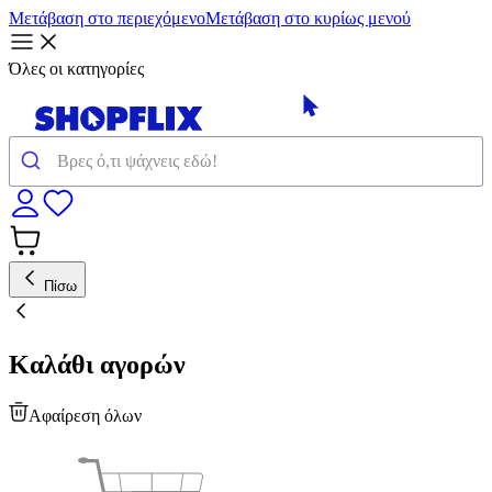
Μετάβαση στο περιεχόμενο
Μετάβαση στο κυρίως μενού
Όλες οι κατηγορίες
Πίσω
Καλάθι αγορών
Αφαίρεση όλων