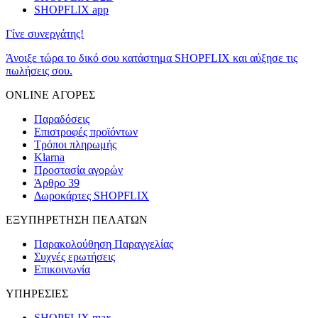
SHOPFLIX app
Γίνε συνεργάτης!
Άνοιξε τώρα το δικό σου κατάστημα SHOPFLIX και αύξησε τις
πωλήσεις σου.
ONLINE ΑΓΟΡΕΣ
Παραδόσεις
Επιστροφές προϊόντων
Τρόποι πληρωμής
Klarna
Προστασία αγορών
Άρθρο 39
Δωροκάρτες SHOPFLIX
ΕΞΥΠΗΡΕΤΗΣΗ ΠΕΛΑΤΩΝ
Παρακολούθηση Παραγγελίας
Συχνές ερωτήσεις
Επικοινωνία
ΥΠΗΡΕΣΙΕΣ
SHOPFLIX max