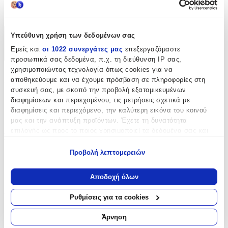
cm
Υπεύθυνη χρήση των δεδομένων σας
Χαρακτηριστικά
Εμείς και
οι 1022 συνεργάτες μας
επεξεργαζόμαστε
+
προσωπικά σας δεδομένα, π.χ. τη διεύθυνση IP σας,
χρησιμοποιώντας τεχνολογία όπως cookies για να
Χαρακτηριστικά
αποθηκεύουμε και να έχουμε πρόσβαση σε πληροφορίες στη
συσκευή σας, με σκοπό την προβολή εξατομικευμένων
Κατασκευαστής
:
διαφημίσεων και περιεχομένου, τις μετρήσεις σχετικά με
διαφημίσεις και περιεχόμενο, την καλύτερη εικόνα του κοινού
Gatsa
μας και την ανάπτυξη προϊόντων. Έχετε τη δυνατότητα
επιλογής ως προς το ποιος χρησιμοποιεί τα δεδομένα σας και
Βασικά Χαρακτηριστικά
για ποιους σκοπούς.
Προβολή λεπτομερειών
Υλικό
:
Εάν μας επιτρέπετε, θα θέλαμε επίσης:
Να συλλέξουμε πληροφορίες σχετικά με τη γεωγραφική
Χρυσό
Αποδοχή όλων
σας τοποθεσία, οι οποίες μπορεί να είναι ακριβείς σε
Δίχρωμη
:
απόσταση μερικών μέτρων
Ρυθμίσεις για τα cookies
Να αναγνωρίσουμε τη συσκευή σας σαρώνοντας ενεργά
Όχι
για συγκεκριμένα χαρακτηριστικά (δακτυλικό αποτύπωμα)
Άρνηση
Επιχρυσωμένη
:
Μάθετε περισσότερα σχετικά με τον τρόπο επεξεργασίας των