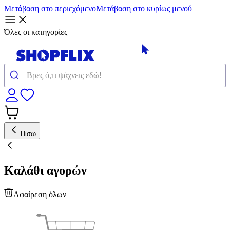
Μετάβαση στο περιεχόμενο
Μετάβαση στο κυρίως μενού
Όλες οι κατηγορίες
Πίσω
Καλάθι αγορών
Αφαίρεση όλων