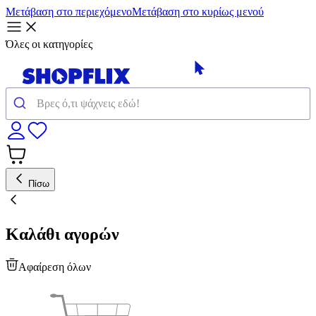
Μετάβαση στο περιεχόμενο
Μετάβαση στο κυρίως μενού
Όλες οι κατηγορίες
Πίσω
Καλάθι αγορών
Αφαίρεση όλων