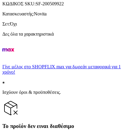
ΚΩΔΙΚΟΣ SKU
:
SF-200509922
Κατασκευαστής
:
Novita
Σετ
:
Όχι
Δες όλα τα χαρακτηριστικά
Γίνε μέλος στο SHOPFLIX max για δωρεάν μεταφορικά για 1
χρόνο!
Ισχύουν όροι & προϋποθέσεις.
Το προϊόν δεν ειναι διαθέσιμο