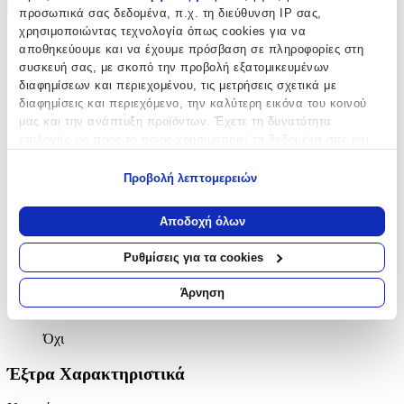
+
προσωπικά σας δεδομένα, π.χ. τη διεύθυνση IP σας,
χρησιμοποιώντας τεχνολογία όπως cookies για να
Χαρακτηριστικά
αποθηκεύουμε και να έχουμε πρόσβαση σε πληροφορίες στη
συσκευή σας, με σκοπό την προβολή εξατομικευμένων
Κατασκευαστής
:
διαφημίσεων και περιεχομένου, τις μετρήσεις σχετικά με
διαφημίσεις και περιεχόμενο, την καλύτερη εικόνα του κοινού
Novita
μας και την ανάπτυξη προϊόντων. Έχετε τη δυνατότητα
επιλογής ως προς το ποιος χρησιμοποιεί τα δεδομένα σας και
Βασικά Χαρακτηριστικά
για ποιους σκοπούς.
Προβολή λεπτομερειών
Χρώμα Υλικού
:
Εάν μας επιτρέπετε, θα θέλαμε επίσης:
Να συλλέξουμε πληροφορίες σχετικά με τη γεωγραφική
Κίτρινο
Αποδοχή όλων
σας τοποθεσία, οι οποίες μπορεί να είναι ακριβείς σε
Επιχρυσωμένα
:
απόσταση μερικών μέτρων
Ρυθμίσεις για τα cookies
Να αναγνωρίσουμε τη συσκευή σας σαρώνοντας ενεργά
Όχι
για συγκεκριμένα χαρακτηριστικά (δακτυλικό αποτύπωμα)
Άρνηση
Σετ
:
Μάθετε περισσότερα σχετικά με τον τρόπο επεξεργασίας των
προσωπικών σας δεδομένων και καθορίστε τις προτιμήσεις σας
Όχι
στην
ενότητα “Λεπτομέρειες”
. Μπορείτε να αλλάξετε ή να
ανακαλέσετε τη συγκατάθεσή σας ανά πάσα στιγμή από τη
Έξτρα Χαρακτηριστικά
Δήλωση Cookies.