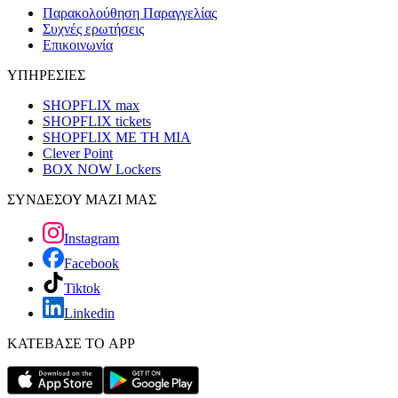
Παρακολούθηση Παραγγελίας
Συχνές ερωτήσεις
Επικοινωνία
ΥΠΗΡΕΣΙΕΣ
SHOPFLIX max
SHOPFLIX tickets
SHOPFLIX ΜΕ ΤΗ ΜΙΑ
Clever Point
BOX NOW Lockers
ΣΥΝΔΕΣΟΥ ΜΑΖΙ ΜΑΣ
Instagram
Facebook
Tiktok
Linkedin
ΚΑΤΕΒΑΣΕ ΤΟ APP