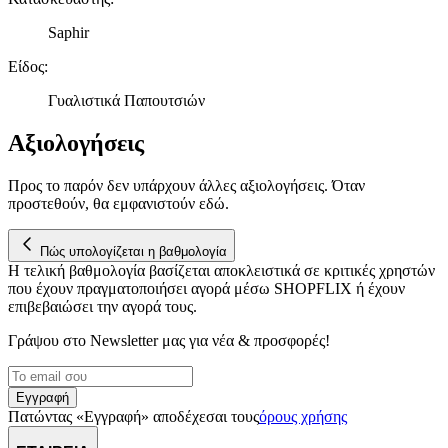
σωστά, να εξατομικεύουμε περιεχόμενο και διαφημίσεις, να
παρέχουμε λειτουργίες μέσων κοινωνικής δικτύωσης και να
Saphir
αναλύουμε την κυκλοφορία μας. Εμείς και οι 1022 συνεργάτες
Είδος
:
μας επεξεργαζόμαστε προσωπικά σας δεδομένα, π.χ. τη
διεύθυνση IP σας, χρησιμοποιώντας τεχνολογία όπως cookies
Γυαλιστικά Παπουτσιών
για να αποθηκεύουμε και να έχουμε πρόσβαση σε πληροφορίες
στη συσκευή σας, με σκοπό την προβολή εξατομικευμένων
Αξιολογήσεις
διαφημίσεων και περιεχομένου, τις μετρήσεις σχετικά με
διαφημίσεις και περιεχόμενο, την καλύτερη εικόνα του κοινού
Προς το παρόν δεν υπάρχουν άλλες αξιολογήσεις. Όταν
μας και την ανάπτυξη προϊόντων. Επίσης, κοινοποιούμε
προστεθούν, θα εμφανιστούν εδώ.
πληροφορίες σχετικά με την από μέρους σας χρήση της
τοποθεσίας μας στους συνεργάτες μέσων κοινωνικής
δικτύωσης, διαφημίσεων και ανάλυσης.
Πώς υπολογίζεται η βαθμολογία
Η τελική βαθμολογία βασίζεται αποκλειστικά σε κριτικές χρηστών
που έχουν πραγματοποιήσει αγορά μέσω SHOPFLIX ή έχουν
επιβεβαιώσει την αγορά τους.
Γράψου στο Νewsletter μας για νέα & προσφορές!
Εγγραφή
Πατώντας «Εγγραφή» αποδέχεσαι τους
όρους χρήσης