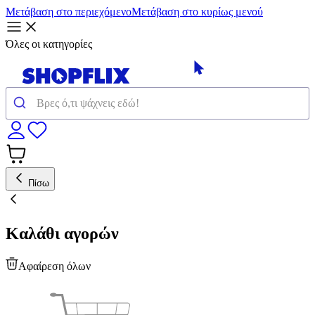
Μετάβαση στο περιεχόμενο
Μετάβαση στο κυρίως μενού
Όλες οι κατηγορίες
Πίσω
Καλάθι αγορών
Αφαίρεση όλων