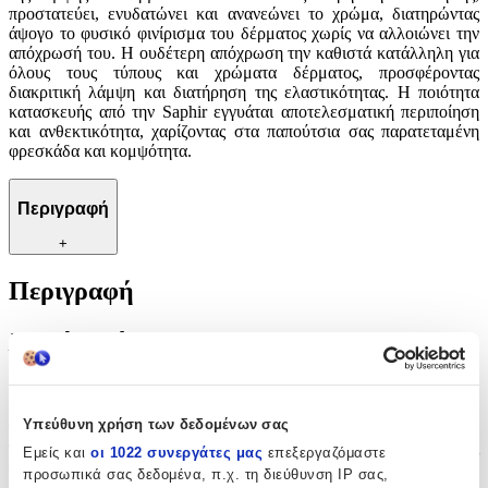
προστατεύει, ενυδατώνει και ανανεώνει το χρώμα, διατηρώντας
άψογο το φυσικό φινίρισμα του δέρματος χωρίς να αλλοιώνει την
απόχρωσή του. Η ουδέτερη απόχρωση την καθιστά κατάλληλη για
όλους τους τύπους και χρώματα δέρματος, προσφέροντας
διακριτική λάμψη και διατήρηση της ελαστικότητας. Η ποιότητα
κατασκευής από την Saphir εγγυάται αποτελεσματική περιποίηση
και ανθεκτικότητα, χαρίζοντας στα παπούτσια σας παρατεταμένη
φρεσκάδα και κομψότητα.
Περιγραφή
+
Περιγραφή
Με λίγα λόγια...
Η κρέμα φροντίδας υποδημάτων της Saphir αποτελεί ιδανική
επιλογή για όσους αναζητούν κορυφαία περιποίηση και διατήρηση
Υπεύθυνη χρήση των δεδομένων σας
της λάμψης στα δερμάτινα παπούτσια τους. Χάρη στη σύνθεσή της,
προστατεύει, ενυδατώνει και ανανεώνει το χρώμα, διατηρώντας
Εμείς και
οι 1022 συνεργάτες μας
επεξεργαζόμαστε
άψογο το φυσικό φινίρισμα του δέρματος χωρίς να αλλοιώνει την
προσωπικά σας δεδομένα, π.χ. τη διεύθυνση IP σας,
απόχρωσή του. Η ουδέτερη απόχρωση την καθιστά κατάλληλη για