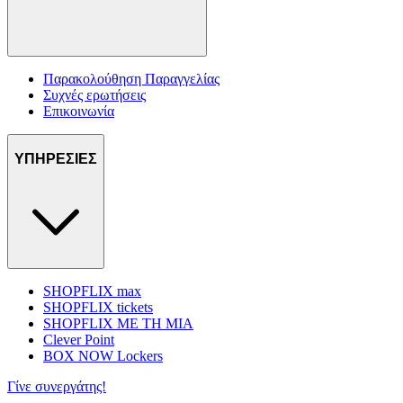
Παρακολούθηση Παραγγελίας
Συχνές ερωτήσεις
Επικοινωνία
ΥΠΗΡΕΣΙΕΣ
SHOPFLIX max
SHOPFLIX tickets
SHOPFLIX ΜΕ ΤΗ ΜΙΑ
Clever Point
BOX NOW Lockers
Γίνε συνεργάτης!