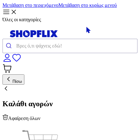
Μετάβαση στο περιεχόμενο
Μετάβαση στο κυρίως μενού
Όλες οι κατηγορίες
Πίσω
Καλάθι αγορών
Αφαίρεση όλων