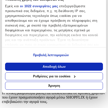
Εμείς και
οι 1022 συνεργάτες μας
επεξεργαζόμαστε
+
προσωπικά σας δεδομένα, π.χ. τη διεύθυνση IP σας,
χρησιμοποιώντας τεχνολογία όπως cookies για να
Χαρακτηριστικά
αποθηκεύουμε και να έχουμε πρόσβαση σε πληροφορίες στη
συσκευή σας, με σκοπό την προβολή εξατομικευμένων
Είδος
:
διαφημίσεων και περιεχομένου, τις μετρήσεις σχετικά με
διαφημίσεις και περιεχόμενο, την καλύτερη εικόνα του κοινού
Σπρωχτηράκι
μας και την ανάπτυξη προϊόντων. Έχετε τη δυνατότητα
Κατασκευαστής
:
επιλογής ως προς το ποιος χρησιμοποιεί τα δεδομένα σας και
για ποιους σκοπούς.
Foxy
Προβολή λεπτομερειών
Εάν μας επιτρέπετε, θα θέλαμε επίσης:
Αξιολογήσεις
Να συλλέξουμε πληροφορίες σχετικά με τη γεωγραφική
Αποδοχή όλων
σας τοποθεσία, οι οποίες μπορεί να είναι ακριβείς σε
Προς το παρόν δεν υπάρχουν άλλες αξιολογήσεις. Όταν
απόσταση μερικών μέτρων
Ρυθμίσεις για τα cookies
προστεθούν, θα εμφανιστούν εδώ.
Να αναγνωρίσουμε τη συσκευή σας σαρώνοντας ενεργά
για συγκεκριμένα χαρακτηριστικά (δακτυλικό αποτύπωμα)
Άρνηση
Πώς υπολογίζεται η βαθμολογία
Μάθετε περισσότερα σχετικά με τον τρόπο επεξεργασίας των
Η τελική βαθμολογία βασίζεται αποκλειστικά σε κριτικές χρηστών
προσωπικών σας δεδομένων και καθορίστε τις προτιμήσεις σας
που έχουν πραγματοποιήσει αγορά μέσω SHOPFLIX ή έχουν
στην
ενότητα “Λεπτομέρειες”
. Μπορείτε να αλλάξετε ή να
επιβεβαιώσει την αγορά τους.
ανακαλέσετε τη συγκατάθεσή σας ανά πάσα στιγμή από τη