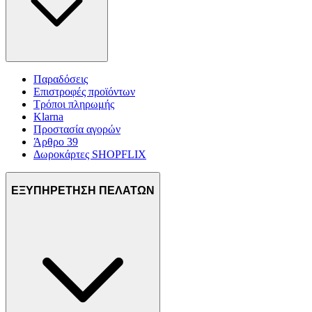
Παραδόσεις
Επιστροφές προϊόντων
Τρόποι πληρωμής
Klarna
Προστασία αγορών
Άρθρο 39
Δωροκάρτες SHOPFLIX
ΕΞΥΠΗΡΕΤΗΣΗ ΠΕΛΑΤΩΝ