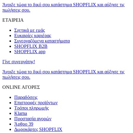
Άνοιξε τώρα το δικό σου κατάστημα SHOPFLIX και αύξησε τις
πωλήσεις σου.
ΕΤΑΙΡΕΙΑ
Σχετικά με εμάς
Ευκαιρίες καριέρας
Συνεργαζόμενα καταστήματα
SHOPFLIX B2B
SHOPFLIX app
Γίνε συνεργάτης!
Άνοιξε τώρα το δικό σου κατάστημα SHOPFLIX και αύξησε τις
πωλήσεις σου.
ONLINE ΑΓΟΡΕΣ
Παραδόσεις
Επιστροφές προϊόντων
Τρόποι πληρωμής
Klarna
Προστασία αγορών
Άρθρο 39
Δωροκάρτες SHOPFLIX