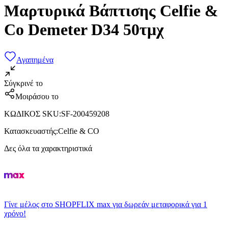
Μαρτυρικά Βάπτισης Celfie &
Co Demeter D34 50τμχ
Αγαπημένα
Σύγκρινέ το
Μοιράσου το
ΚΩΔΙΚΟΣ SKU
:
SF-200459208
Κατασκευαστής
:
Celfie & CO
Δες όλα τα χαρακτηριστικά
Γίνε μέλος στο SHOPFLIX max για δωρεάν μεταφορικά για 1
χρόνο!