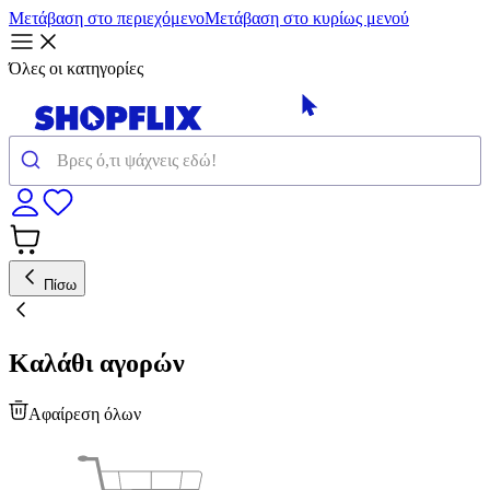
Μετάβαση στο περιεχόμενο
Μετάβαση στο κυρίως μενού
Όλες οι κατηγορίες
Πίσω
Καλάθι αγορών
Αφαίρεση όλων