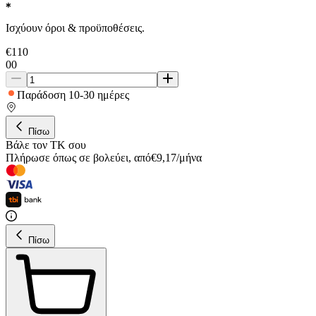
Ισχύουν όροι & προϋποθέσεις.
€
110
00
Παράδοση 10-30 ημέρες
Πίσω
Βάλε τον ΤΚ σου
Πλήρωσε όπως σε βολεύει
,
από
€
9,17
/
μήνα
Πίσω