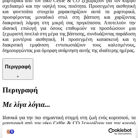
μαρτυρικά από τον οίκο Celfie & CO ξεχωρίζουν για τον κομψό
σχεδιασμό και την υψηλή τους ποιότητα. Προσεγμένη αισθητική
και φινετσάτα στοιχεία χαρακτηρίζουν αυτά τα μαρτυρικά,
προσφέροντας μοναδικό στυλ στη βάπτιση και χαρίζοντας
διακριτική λάμψη στη μικρή σας πριγκίπισσα. Αποτελούν την
ιδανική επιλογή για όσους επιθυμούν να προσδώσουν μια
ξεχωριστή πινελιά στη μέρα της βάπτισης, συνδυάζοντας παράδοση
και μοντέρνα αισθητική. Η προσεγμένη κατασκευή και η
διακριτική εμφάνιση εντυπωσιάζουν τους καλεσμένους,
δημιουργώντας μια όμορφη ανάμνηση αυτής της ιδιαίτερης ημέρας.
Περιγραφή
+
Περιγραφή
Με λίγα λόγια...
Ιδανικά για την πιο σημαντική στιγμή στη ζωή ενός κοριτσιού, τα
μαρτυρικά από τον οίκο Celfie & CO ξεχωρίζουν για τον κομψό
σχεδιασμό και την υψηλή τους ποιότητα. Προσεγμένη αισθητική
και φινετσάτα στοιχεία χαρακτηρίζουν αυτά τα μαρτυρικά,