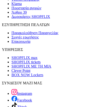
Klarna
Προστασία αγορών
Άρθρο 39
Δωροκάρτες SHOPFLIX
ΕΞΥΠΗΡΕΤΗΣΗ ΠΕΛΑΤΩΝ
Παρακολούθηση Παραγγελίας
Συχνές ερωτήσεις
Επικοινωνία
ΥΠΗΡΕΣΙΕΣ
SHOPFLIX max
SHOPFLIX tickets
SHOPFLIX ΜΕ ΤΗ ΜΙΑ
Clever Point
BOX NOW Lockers
ΣΥΝΔΕΣΟΥ ΜΑΖΙ ΜΑΣ
Instagram
Facebook
Tiktok