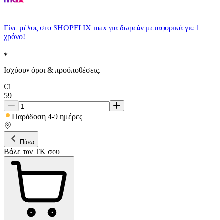
Γίνε μέλος στο SHOPFLIX max για δωρεάν μεταφορικά για 1
χρόνο!
Ισχύουν όροι & προϋποθέσεις.
€
1
59
Παράδοση 4-9 ημέρες
Πίσω
Βάλε τον ΤΚ σου