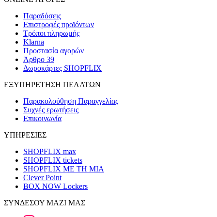
Παραδόσεις
Επιστροφές προϊόντων
Τρόποι πληρωμής
Klarna
Προστασία αγορών
Άρθρο 39
Δωροκάρτες SHOPFLIX
ΕΞΥΠΗΡΕΤΗΣΗ ΠΕΛΑΤΩΝ
Παρακολούθηση Παραγγελίας
Συχνές ερωτήσεις
Επικοινωνία
ΥΠΗΡΕΣΙΕΣ
SHOPFLIX max
SHOPFLIX tickets
SHOPFLIX ΜΕ ΤΗ ΜΙΑ
Clever Point
BOX NOW Lockers
ΣΥΝΔΕΣΟΥ ΜΑΖΙ ΜΑΣ