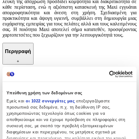
λευκή της απόχρωση προσδίδει κομψότητα και διακριτικότητα σε
κάθε περίσταση, ενώ η αξιόπιστη κατασκευή της Maxi εγγυάται
απορροφητικότητα και άνεση στη χρήση. Σχεδιασμένη για
πρακτικότητα και άψογη υγιεινή, συμβάλλει στη δημιουργία μιας
ευχάριστης εμπειρίας για τους πελάτες αλλά και τους καλεσμένους
σας. Η ποιότητα Maxi αποτελεί σήμα κατατεθέν, προσφέροντας
χαρτοπετσέτες που ξεχωρίζουν για την λειτουργικότητά τους.
Περιγραφή
+
Περιγραφή
Με λίγα λόγια...
Υπεύθυνη χρήση των δεδομένων σας
Εμείς και
οι 1022 συνεργάτες μας
επεξεργαζόμαστε
Ιδανική επιλογή για κάθε τραπέζι εστίασης, αυτή η χαρτοπετσέτα
προσωπικά σας δεδομένα, π.χ. τη διεύθυνση IP σας,
προσφέρει εξαιρετική ποιότητα και ανθεκτικότητα, καλύπτοντας τις
χρησιμοποιώντας τεχνολογία όπως cookies για να
ανάγκες επαγγελματικών χώρων αλλά και οικιακής χρήσης. Η
λευκή της απόχρωση προσδίδει κομψότητα και διακριτικότητα σε
αποθηκεύουμε και να έχουμε πρόσβαση σε πληροφορίες στη
κάθε περίσταση, ενώ η αξιόπιστη κατασκευή της Maxi εγγυάται
συσκευή σας, με σκοπό την προβολή εξατομικευμένων
απορροφητικότητα και άνεση στη χρήση. Σχεδιασμένη για
διαφημίσεων και περιεχομένου, τις μετρήσεις σχετικά με
πρακτικότητα και άψογη υγιεινή, συμβάλλει στη δημιουργία μιας
διαφημίσεις και περιεχόμενο, την καλύτερη εικόνα του κοινού