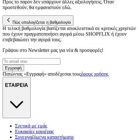
Προς το παρόν δεν υπάρχουν άλλες αξιολογήσεις. Όταν
για να αποθηκεύουμε και να έχουμε πρόσβαση σε πληροφορίες
προστεθούν, θα εμφανιστούν εδώ.
στη συσκευή σας, με σκοπό την προβολή εξατομικευμένων
διαφημίσεων και περιεχομένου, τις μετρήσεις σχετικά με
Πώς υπολογίζεται η βαθμολογία
διαφημίσεις και περιεχόμενο, την καλύτερη εικόνα του κοινού
Η τελική βαθμολογία βασίζεται αποκλειστικά σε κριτικές χρηστών
μας και την ανάπτυξη προϊόντων. Επίσης, κοινοποιούμε
που έχουν πραγματοποιήσει αγορά μέσω SHOPFLIX ή έχουν
πληροφορίες σχετικά με την από μέρους σας χρήση της
επιβεβαιώσει την αγορά τους.
τοποθεσίας μας στους συνεργάτες μέσων κοινωνικής
δικτύωσης, διαφημίσεων και ανάλυσης.
Γράψου στο Νewsletter μας για νέα & προσφορές!
Εγγραφή
Πατώντας «Εγγραφή» αποδέχεσαι τους
όρους χρήσης
ΕΤΑΙΡΕΙΑ
Σχετικά με εμάς
Ευκαιρίες καριέρας
Συνεργαζόμενα καταστήματα