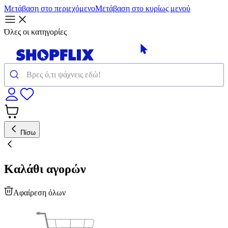
Μετάβαση στο περιεχόμενο
Μετάβαση στο κυρίως μενού
Όλες οι κατηγορίες
Πίσω
Καλάθι αγορών
Αφαίρεση όλων