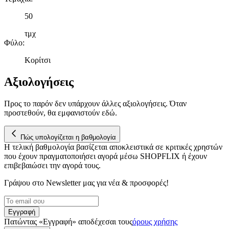
σωστά, να εξατομικεύουμε περιεχόμενο και διαφημίσεις, να
παρέχουμε λειτουργίες μέσων κοινωνικής δικτύωσης και να
50
αναλύουμε την κυκλοφορία μας. Εμείς και οι 1022 συνεργάτες
μας επεξεργαζόμαστε προσωπικά σας δεδομένα, π.χ. τη
τμχ
Φύλο
:
διεύθυνση IP σας, χρησιμοποιώντας τεχνολογία όπως cookies
για να αποθηκεύουμε και να έχουμε πρόσβαση σε πληροφορίες
Κορίτσι
στη συσκευή σας, με σκοπό την προβολή εξατομικευμένων
διαφημίσεων και περιεχομένου, τις μετρήσεις σχετικά με
Αξιολογήσεις
διαφημίσεις και περιεχόμενο, την καλύτερη εικόνα του κοινού
μας και την ανάπτυξη προϊόντων. Επίσης, κοινοποιούμε
Προς το παρόν δεν υπάρχουν άλλες αξιολογήσεις. Όταν
πληροφορίες σχετικά με την από μέρους σας χρήση της
προστεθούν, θα εμφανιστούν εδώ.
τοποθεσίας μας στους συνεργάτες μέσων κοινωνικής
δικτύωσης, διαφημίσεων και ανάλυσης.
Πώς υπολογίζεται η βαθμολογία
Η τελική βαθμολογία βασίζεται αποκλειστικά σε κριτικές χρηστών
που έχουν πραγματοποιήσει αγορά μέσω SHOPFLIX ή έχουν
επιβεβαιώσει την αγορά τους.
Γράψου στο Νewsletter μας για νέα & προσφορές!
Εγγραφή
Πατώντας «Εγγραφή» αποδέχεσαι τους
όρους χρήσης