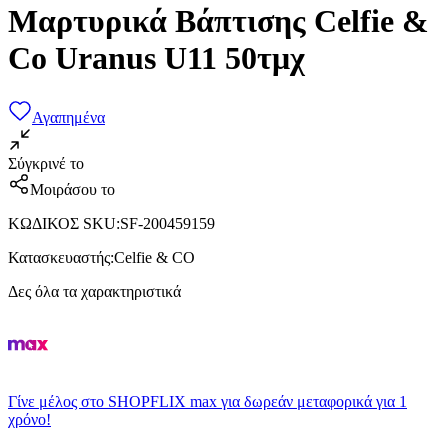
Μαρτυρικά Βάπτισης Celfie &
Co Uranus U11 50τμχ
Αγαπημένα
Σύγκρινέ το
Μοιράσου το
ΚΩΔΙΚΟΣ SKU
:
SF-200459159
Κατασκευαστής
:
Celfie & CO
Δες όλα τα χαρακτηριστικά
Γίνε μέλος στο SHOPFLIX max για δωρεάν μεταφορικά για 1
χρόνο!