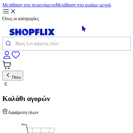
Μετάβαση στο περιεχόμενο
Μετάβαση στο κυρίως μενού
Όλες οι κατηγορίες
Πίσω
Καλάθι αγορών
Αφαίρεση όλων