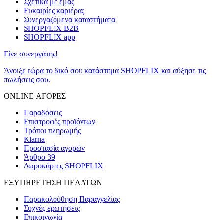
Σχετικά με εμάς
Ευκαιρίες καριέρας
Συνεργαζόμενα καταστήματα
SHOPFLIX B2B
SHOPFLIX app
Γίνε συνεργάτης!
Άνοιξε τώρα το δικό σου κατάστημα SHOPFLIX και αύξησε τις
πωλήσεις σου.
ONLINE ΑΓΟΡΕΣ
Παραδόσεις
Επιστροφές προϊόντων
Τρόποι πληρωμής
Klarna
Προστασία αγορών
Άρθρο 39
Δωροκάρτες SHOPFLIX
ΕΞΥΠΗΡΕΤΗΣΗ ΠΕΛΑΤΩΝ
Παρακολούθηση Παραγγελίας
Συχνές ερωτήσεις
Επικοινωνία