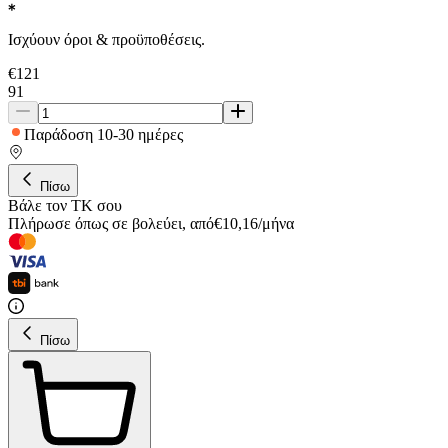
Ισχύουν όροι & προϋποθέσεις.
€
121
91
Παράδοση 10-30 ημέρες
Πίσω
Βάλε τον ΤΚ σου
Πλήρωσε όπως σε βολεύει
,
από
€
10,16
/
μήνα
Πίσω