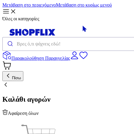
Μετάβαση στο περιεχόμενο
Μετάβαση στο κυρίως μενού
Όλες οι κατηγορίες
Παρακολούθηση Παραγγελίας
Πίσω
Καλάθι αγορών
Αφαίρεση όλων