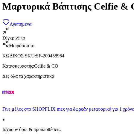
Μαρτυρικά Βάπτισης Celfie & 
Αγαπημένα
Σύγκρινέ το
Μοιράσου το
ΚΩΔΙΚΟΣ SKU
:
SF-200458964
Κατασκευαστής
:
Celfie & CO
Δες όλα τα χαρακτηριστικά
Γίνε μέλος στο SHOPFLIX max για δωρεάν μεταφορικά για 1 χρόνο
Ισχύουν όροι & προϋποθέσεις.