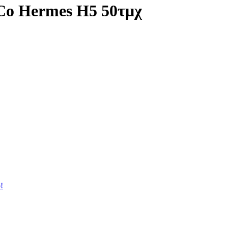
Co Hermes H5 50τμχ
!