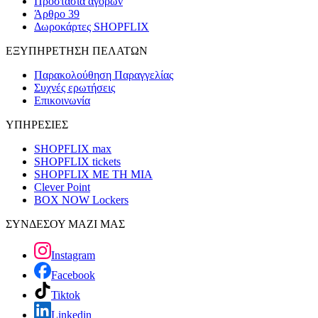
Προστασία αγορών
Άρθρο 39
Δωροκάρτες SHOPFLIX
ΕΞΥΠΗΡΕΤΗΣΗ ΠΕΛΑΤΩΝ
Παρακολούθηση Παραγγελίας
Συχνές ερωτήσεις
Επικοινωνία
ΥΠΗΡΕΣΙΕΣ
SHOPFLIX max
SHOPFLIX tickets
SHOPFLIX ΜΕ ΤΗ ΜΙΑ
Clever Point
BOX NOW Lockers
ΣΥΝΔΕΣΟΥ ΜΑΖΙ ΜΑΣ
Instagram
Facebook
Tiktok
Linkedin