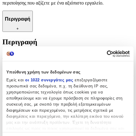
περιποίησης που αξίζετε με ένα αξιόπιστο εργαλείο.
Περιγραφή
+
Περιγραφή
Με λίγα λόγια...
Ιδανικό εργαλείο για την προσεκτική και υγιεινή περιποίηση των
Υπεύθυνη χρήση των δεδομένων σας
νυχιών, το σπρωχτηράκι / σκαλιστήρι από την Alezori προσφέρει
άνεση και ακρίβεια κατά την εφαρμογή. Η υψηλή ποιότητα
Εμείς και
οι 1022 συνεργάτες μας
επεξεργαζόμαστε
κατασκευής διασφαλίζει ανθεκτικότητα και ευκολία στη χρήση,
προσωπικά σας δεδομένα, π.χ. τη διεύθυνση IP σας,
εξασφαλίζοντας τέλεια αποτελέσματα κάθε φορά. Εξαιρετική
χρησιμοποιώντας τεχνολογία όπως cookies για να
επιλογή τόσο για επαγγελματίες όσο και για όσους εκτιμούν την
αποθηκεύουμε και να έχουμε πρόσβαση σε πληροφορίες στη
προσεγμένη εμφάνιση των χεριών, αφού διευκολύνει τον
συσκευή σας, με σκοπό την προβολή εξατομικευμένων
καθαρισμό και το σχηματισμό της επιδερμίδας γύρω από τα νύχια
διαφημίσεων και περιεχομένου, τις μετρήσεις σχετικά με
με ασφάλεια και αποτελεσματικότητα. Ζήστε την εμπειρία της
διαφημίσεις και περιεχόμενο, την καλύτερη εικόνα του κοινού
περιποίησης που αξίζετε με ένα αξιόπιστο εργαλείο.
μας και την ανάπτυξη προϊόντων. Έχετε τη δυνατότητα
επιλογής ως προς το ποιος χρησιμοποιεί τα δεδομένα σας και
Χαρακτηριστικά
για ποιους σκοπούς.