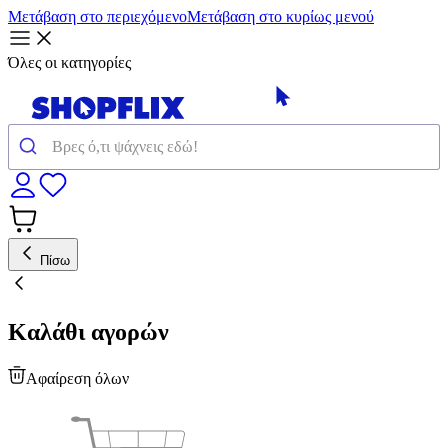
Μετάβαση στο περιεχόμενο
Μετάβαση στο κυρίως μενού
Όλες οι κατηγορίες
Πίσω
Καλάθι αγορών
Αφαίρεση όλων