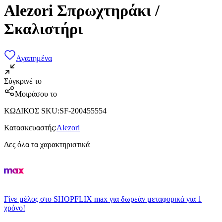
Alezori Σπρωχτηράκι /
Σκαλιστήρι
Αγαπημένα
Σύγκρινέ το
Μοιράσου το
ΚΩΔΙΚΟΣ SKU
:
SF-200455554
Κατασκευαστής
:
Alezori
Δες όλα τα χαρακτηριστικά
Γίνε μέλος στο SHOPFLIX max για δωρεάν μεταφορικά για 1
χρόνο!