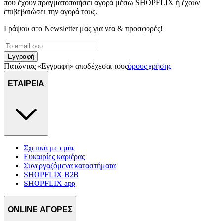
που έχουν πραγματοποιήσει αγορά μέσω SHOPFLIX ή έχουν
διαφημίσεις και περιεχόμενο, την καλύτερη εικόνα του κοινού
επιβεβαιώσει την αγορά τους.
μας και την ανάπτυξη προϊόντων. Επίσης, κοινοποιούμε
πληροφορίες σχετικά με την από μέρους σας χρήση της
Γράψου στο Νewsletter μας για νέα & προσφορές!
τοποθεσίας μας στους συνεργάτες μέσων κοινωνικής
δικτύωσης, διαφημίσεων και ανάλυσης.
Εγγραφή
Πατώντας «Εγγραφή» αποδέχεσαι τους
όρους χρήσης
ΕΤΑΙΡΕΙΑ
Σχετικά με εμάς
Ευκαιρίες καριέρας
Συνεργαζόμενα καταστήματα
SHOPFLIX B2B
SHOPFLIX app
ONLINE ΑΓΟΡΕΣ