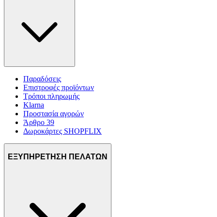
Παραδόσεις
Επιστροφές προϊόντων
Τρόποι πληρωμής
Klarna
Προστασία αγορών
Άρθρο 39
Δωροκάρτες SHOPFLIX
ΕΞΥΠΗΡΕΤΗΣΗ ΠΕΛΑΤΩΝ