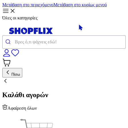
Μετάβαση στο περιεχόμενο
Μετάβαση στο κυρίως μενού
Όλες οι κατηγορίες
Πίσω
Καλάθι αγορών
Αφαίρεση όλων