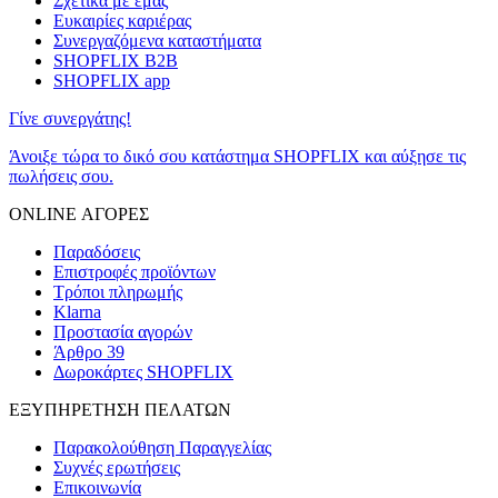
Σχετικά με εμάς
Ευκαιρίες καριέρας
Συνεργαζόμενα καταστήματα
SHOPFLIX B2B
SHOPFLIX app
Γίνε συνεργάτης!
Άνοιξε τώρα το δικό σου κατάστημα SHOPFLIX και αύξησε τις
πωλήσεις σου.
ONLINE ΑΓΟΡΕΣ
Παραδόσεις
Επιστροφές προϊόντων
Τρόποι πληρωμής
Klarna
Προστασία αγορών
Άρθρο 39
Δωροκάρτες SHOPFLIX
ΕΞΥΠΗΡΕΤΗΣΗ ΠΕΛΑΤΩΝ
Παρακολούθηση Παραγγελίας
Συχνές ερωτήσεις
Επικοινωνία