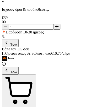
Ισχύουν όροι & προϋποθέσεις.
€
39
00
Παράδοση 10-30 ημέρες
Πίσω
Βάλε τον ΤΚ σου
Πλήρωσε όπως σε βολεύει
,
από
€
10,75
/
μήνα
Πίσω