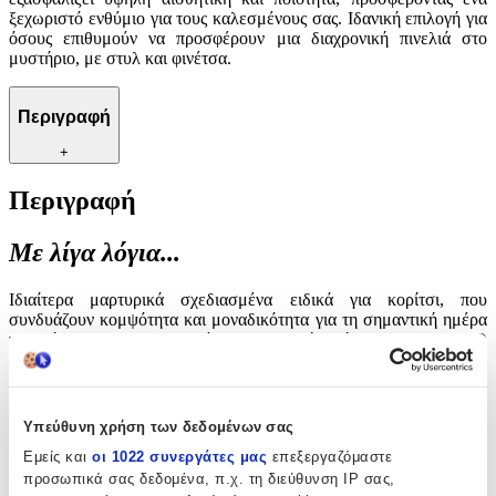
ξεχωριστό ενθύμιο για τους καλεσμένους σας. Ιδανική επιλογή για
όσους επιθυμούν να προσφέρουν μια διαχρονική πινελιά στο
μυστήριο, με στυλ και φινέτσα.
Περιγραφή
+
Περιγραφή
Με λίγα λόγια...
Ιδιαίτερα μαρτυρικά σχεδιασμένα ειδικά για κορίτσι, που
συνδυάζουν κομψότητα και μοναδικότητα για τη σημαντική ημέρα
της βάπτισης. Η προσεγμένη κατασκευή από τη Celfie & CO
εξασφαλίζει υψηλή αισθητική και ποιότητα, προσφέροντας ένα
ξεχωριστό ενθύμιο για τους καλεσμένους σας. Ιδανική επιλογή για
όσους επιθυμούν να προσφέρουν μια διαχρονική πινελιά στο
μυστήριο, με στυλ και φινέτσα.
Υπεύθυνη χρήση των δεδομένων σας
Εμείς και
οι 1022 συνεργάτες μας
επεξεργαζόμαστε
Χαρακτηριστικά
προσωπικά σας δεδομένα, π.χ. τη διεύθυνση IP σας,