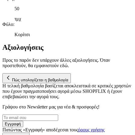
σωστά, να εξατομικεύουμε περιεχόμενο και διαφημίσεις, να
παρέχουμε λειτουργίες μέσων κοινωνικής δικτύωσης και να
50
αναλύουμε την κυκλοφορία μας. Εμείς και οι 1022 συνεργάτες
τμχ
μας επεξεργαζόμαστε προσωπικά σας δεδομένα, π.χ. τη
Φύλο
:
διεύθυνση IP σας, χρησιμοποιώντας τεχνολογία όπως cookies
για να αποθηκεύουμε και να έχουμε πρόσβαση σε πληροφορίες
Κορίτσι
στη συσκευή σας, με σκοπό την προβολή εξατομικευμένων
διαφημίσεων και περιεχομένου, τις μετρήσεις σχετικά με
Αξιολογήσεις
διαφημίσεις και περιεχόμενο, την καλύτερη εικόνα του κοινού
μας και την ανάπτυξη προϊόντων. Επίσης, κοινοποιούμε
Προς το παρόν δεν υπάρχουν άλλες αξιολογήσεις. Όταν
πληροφορίες σχετικά με την από μέρους σας χρήση της
προστεθούν, θα εμφανιστούν εδώ.
τοποθεσίας μας στους συνεργάτες μέσων κοινωνικής
δικτύωσης, διαφημίσεων και ανάλυσης.
Πώς υπολογίζεται η βαθμολογία
Η τελική βαθμολογία βασίζεται αποκλειστικά σε κριτικές χρηστών
που έχουν πραγματοποιήσει αγορά μέσω SHOPFLIX ή έχουν
επιβεβαιώσει την αγορά τους.
Γράψου στο Νewsletter μας για νέα & προσφορές!
Εγγραφή
Πατώντας «Εγγραφή» αποδέχεσαι τους
όρους χρήσης