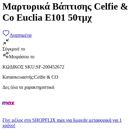
Μαρτυρικά Βάπτισης Celfie &
Co Euclia E101 50τμχ
Αγαπημένα
Σύγκρινέ το
Μοιράσου το
ΚΩΔΙΚΟΣ SKU
:
SF-200452672
Κατασκευαστής
:
Celfie & CO
Δες όλα τα χαρακτηριστικά
Γίνε μέλος στο SHOPFLIX max για δωρεάν μεταφορικά για 1
χρόνο!