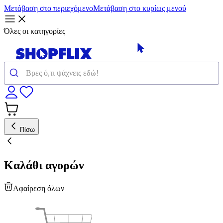
Μετάβαση στο περιεχόμενο
Μετάβαση στο κυρίως μενού
Όλες οι κατηγορίες
Πίσω
Καλάθι αγορών
Αφαίρεση όλων