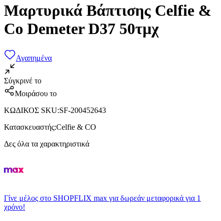
Μαρτυρικά Βάπτισης Celfie &
Co Demeter D37 50τμχ
Αγαπημένα
Σύγκρινέ το
Μοιράσου το
ΚΩΔΙΚΟΣ SKU
:
SF-200452643
Κατασκευαστής
:
Celfie & CO
Δες όλα τα χαρακτηριστικά
Γίνε μέλος στο SHOPFLIX max για δωρεάν μεταφορικά για 1
χρόνο!