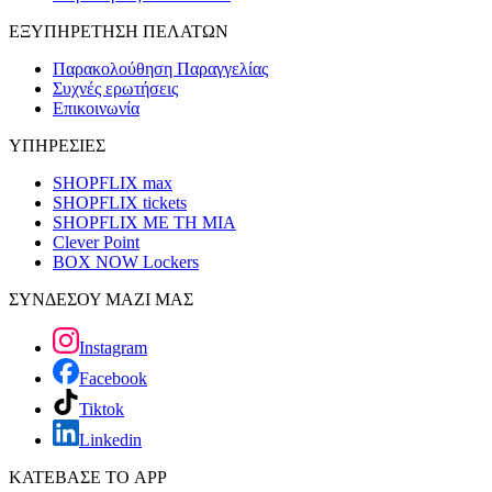
ΕΞΥΠΗΡΕΤΗΣΗ ΠΕΛΑΤΩΝ
Παρακολούθηση Παραγγελίας
Συχνές ερωτήσεις
Επικοινωνία
ΥΠΗΡΕΣΙΕΣ
SHOPFLIX max
SHOPFLIX tickets
SHOPFLIX ΜΕ ΤΗ ΜΙΑ
Clever Point
BOX NOW Lockers
ΣΥΝΔΕΣΟΥ ΜΑΖΙ ΜΑΣ
Instagram
Facebook
Tiktok
Linkedin
ΚΑΤΕΒΑΣΕ ΤΟ APP