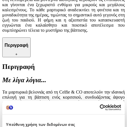
και γίνονται ένα ξεχωριστό ενθύμιο για μικρούς και μεγάλους
καλεσμένους. Το κάθε μαρτυρικό αναδεικνύει τη φινέτσα και τη
μοναδικότητα της ημέρας, τιμώντας το σημαντικό αυτό γεγονός στη
ζωή του παιδιού. Η φήμη και η αξιοπιστία του κατασκευαστή
εγγυώνται ένα καλαίσθητο και ποιοτικό αποτέλεσμα που
συμπληρώνει τέλεια το μυστήριο της βάπτισης.
Περιγραφή
+
Περιγραφή
Με λίγα λόγια...
Τα μαρτυρικά βελονιάς από τη Celfie & CO αποτελούν την ιδανική
επιλογή για τη βάπτιση ενός κοριτσιού, συνδυάζοντας άψογο
σχεδιασμό με υψηλή ποιότητα κατασκευής. Με ιδιαίτερη προσοχή
στη λεπτομέρεια και μοντέρνα αισθητική, κερδίζουν τις εντυπώσεις
και γίνονται ένα ξεχωριστό ενθύμιο για μικρούς και μεγάλους
καλεσμένους. Το κάθε μαρτυρικό αναδεικνύει τη φινέτσα και τη
μοναδικότητα της ημέρας, τιμώντας το σημαντικό αυτό γεγονός στη
Υπεύθυνη χρήση των δεδομένων σας