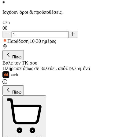
Ισχύουν όροι & προϋποθέσεις.
€
75
00
Παράδοση 10-30 ημέρες
Πίσω
Βάλε τον ΤΚ σου
Πλήρωσε όπως σε βολεύει
,
από
€
19,75
/
μήνα
Πίσω