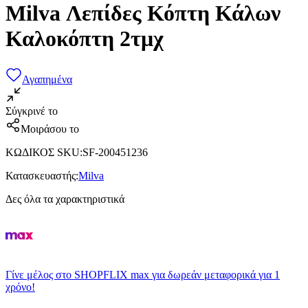
Milva Λεπίδες Κόπτη Κάλων
Καλοκόπτη 2τμχ
Αγαπημένα
Σύγκρινέ το
Μοιράσου το
ΚΩΔΙΚΟΣ SKU
:
SF-200451236
Κατασκευαστής
:
Milva
Δες όλα τα χαρακτηριστικά
Γίνε μέλος στο SHOPFLIX max για δωρεάν μεταφορικά για 1
χρόνο!