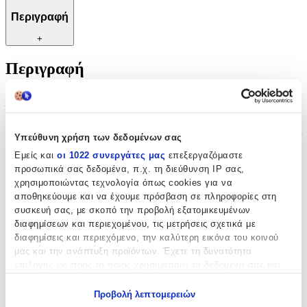
Περιγραφή
+
Περιγραφή
Με λίγα λόγια...
Από τον αξιόπιστο κατασκευαστή Milva, οι ανταλλακτικές λεπίδες
Υπεύθυνη χρήση των δεδομένων σας
για κόπτη κάλων προσφέρουν αποτελεσματική και ακριβή
αφαίρεση σκληρύνσεων. Ιδανικές για την περιποίηση των ποδιών,
Εμείς και
οι 1022 συνεργάτες μας
επεξεργαζόμαστε
εξασφαλίζουν άμεσο αποτέλεσμα χωρίς να τραυματίζουν το δέρμα.
προσωπικά σας δεδομένα, π.χ. τη διεύθυνση IP σας,
Η σταθερή ποιότητα κατασκευής τους παρέχει μεγάλη αντοχή στη
χρησιμοποιώντας τεχνολογία όπως cookies για να
χρήση, ενώ η εύκολη εφαρμογή τις καθιστά απαραίτητο
αποθηκεύουμε και να έχουμε πρόσβαση σε πληροφορίες στη
συμπλήρωμα για κάθε εργαλείο φροντίδας νυχιών και ποδιών.
συσκευή σας, με σκοπό την προβολή εξατομικευμένων
Επιλέξτε τις για μια ασφαλή και υγιεινή προσωπική περιποίηση.
διαφημίσεων και περιεχομένου, τις μετρήσεις σχετικά με
διαφημίσεις και περιεχόμενο, την καλύτερη εικόνα του κοινού
Χαρακτηριστικά
μας και την ανάπτυξη προϊόντων. Έχετε τη δυνατότητα
επιλογής ως προς το ποιος χρησιμοποιεί τα δεδομένα σας και
Κατασκευαστής
:
για ποιους σκοπούς.
Προβολή λεπτομερειών
Milva
Εάν μας επιτρέπετε, θα θέλαμε επίσης: