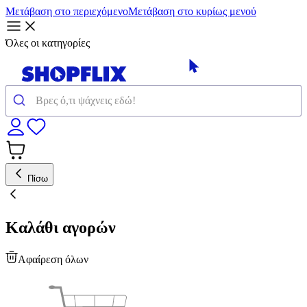
Μετάβαση στο περιεχόμενο
Μετάβαση στο κυρίως μενού
Όλες οι κατηγορίες
Πίσω
Καλάθι αγορών
Αφαίρεση όλων