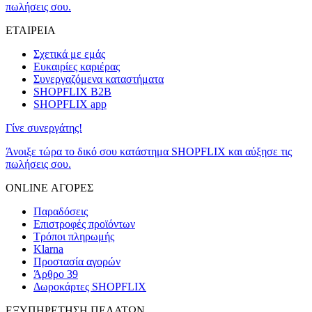
πωλήσεις σου.
ΕΤΑΙΡΕΙΑ
Σχετικά με εμάς
Ευκαιρίες καριέρας
Συνεργαζόμενα καταστήματα
SHOPFLIX B2B
SHOPFLIX app
Γίνε συνεργάτης!
Άνοιξε τώρα το δικό σου κατάστημα SHOPFLIX και αύξησε τις
πωλήσεις σου.
ONLINE ΑΓΟΡΕΣ
Παραδόσεις
Επιστροφές προϊόντων
Τρόποι πληρωμής
Klarna
Προστασία αγορών
Άρθρο 39
Δωροκάρτες SHOPFLIX
ΕΞΥΠΗΡΕΤΗΣΗ ΠΕΛΑΤΩΝ