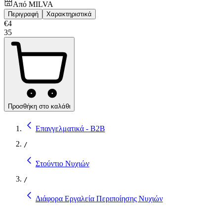
Από
MILVA
Περιγραφή
Χαρακτηριστικά
€
4
35
Προσθήκη στο καλάθι
Επαγγελματικά - B2B
/
Στούντιο Νυχιών
/
Διάφορα Εργαλεία Περιποίησης Νυχιών