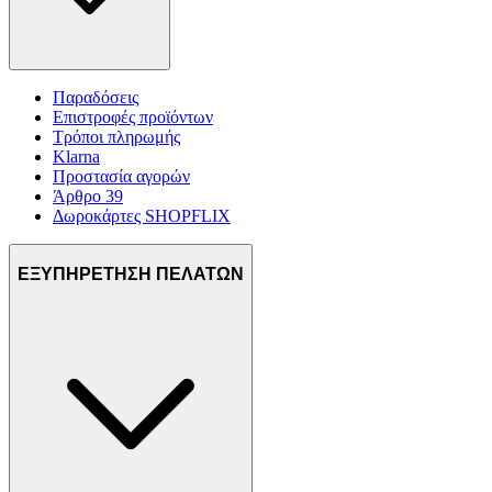
Παραδόσεις
Επιστροφές προϊόντων
Τρόποι πληρωμής
Klarna
Προστασία αγορών
Άρθρο 39
Δωροκάρτες SHOPFLIX
ΕΞΥΠΗΡΕΤΗΣΗ ΠΕΛΑΤΩΝ