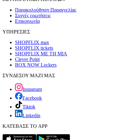
Παρακολούθηση Παραγγελίας
Συχνές ερωτήσεις
Επικοινωνία
ΥΠΗΡΕΣΙΕΣ
SHOPFLIX max
SHOPFLIX tickets
SHOPFLIX ΜΕ ΤΗ ΜΙΑ
Clever Point
BOX NOW Lockers
ΣΥΝΔΕΣΟΥ ΜΑΖΙ ΜΑΣ
Instagram
Facebook
Tiktok
Linkedin
ΚΑΤΕΒΑΣΕ ΤΟ APP