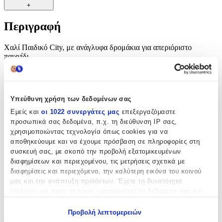
+
Περιγραφή
Χαλί Παιδικό City, με ανάγλυφα δρομάκια για απεριόριστο
παιχνίδι.
Προσθέστε χρώμα και ζεστασιά στα παιδικά δωμάτια των παιδιών
σας με τα μοναδικά σχέδια τις νέας μας συλλογής.
Είναι απαλά στην αφή, με υποαλλεργικά ανεξίτηλα χρώματα και
Υπεύθυνη χρήση των δεδομένων σας
ανθεκτικά στη χρήση.
Εμείς και
οι 1022 συνεργάτες μας
επεξεργαζόμαστε
προσωπικά σας δεδομένα, π.χ. τη διεύθυνση IP σας,
Σχ
εδιασμένο με αντοχή στην καθημερινή φθορά, αυτό το χαλί είναι
χρησιμοποιώντας τεχνολογία όπως cookies για να
φιλικό προς τα παιδιά και τα κατοικίδια και ιδανικό για την παιδική
αποθηκεύουμε και να έχουμε πρόσβαση σε πληροφορίες στη
σας κρεβατοκάμαρα, το νηπιαγωγείο ή την αίθουσα παιχνιδιών.
συσκευή σας, με σκοπό την προβολή εξατομικευμένων
Πέλος: 10mm ±2
διαφημίσεων και περιεχομένου, τις μετρήσεις σχετικά με
διαφημίσεις και περιεχόμενο, την καλύτερη εικόνα του κοινού
Ποιότητα: 100% Πολυπροπυλένιο.
μας και την ανάπτυξη προϊόντων. Έχετε τη δυνατότητα
επιλογής ως προς το ποιος χρησιμοποιεί τα δεδομένα σας και
Σημείωση: Όλα τα μεγέθη χαλιών είναι κατά προσέγγιση
για ποιους σκοπούς.
(+-5). Λόγω της διαφοράς των χρωμάτων οθόνης, ορισμένα
χρώματα μπορεί να διαφέρουν ελαφρώς .
Σε ορισμένες
Προβολή λεπτομερειών
περιπτώσεις τα μοτίβα και τα χρώματα ενδέχεται να διαφέρουν
Εάν μας επιτρέπετε, θα θέλαμε επίσης: