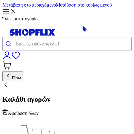
Μετάβαση στο περιεχόμενο
Μετάβαση στο κυρίως μενού
Όλες οι κατηγορίες
Πίσω
Καλάθι αγορών
Αφαίρεση όλων