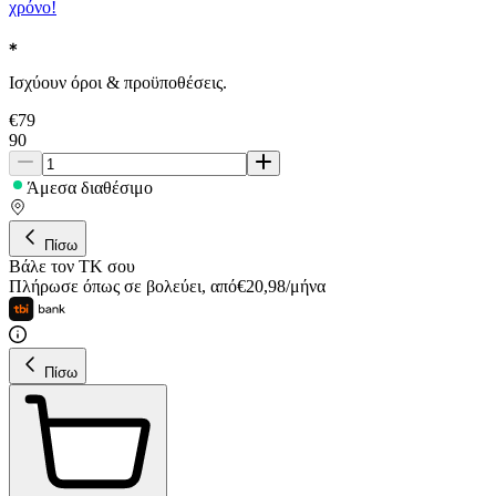
χρόνο!
Ισχύουν όροι & προϋποθέσεις.
€
79
90
Άμεσα διαθέσιμο
Πίσω
Βάλε τον ΤΚ σου
Πλήρωσε όπως σε βολεύει
,
από
€
20,98
/
μήνα
Πίσω