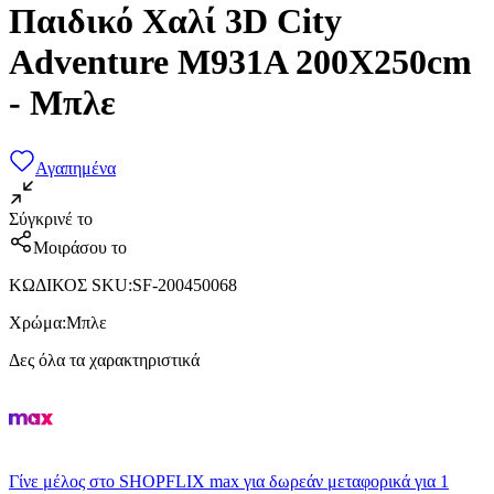
Παιδικό Χαλί 3D City
Adventure M931A 200X250cm
- Μπλε
Αγαπημένα
Σύγκρινέ το
Μοιράσου το
ΚΩΔΙΚΟΣ SKU
:
SF-200450068
Χρώμα
:
Μπλε
Δες όλα τα χαρακτηριστικά
Γίνε μέλος στο SHOPFLIX max για δωρεάν μεταφορικά για 1