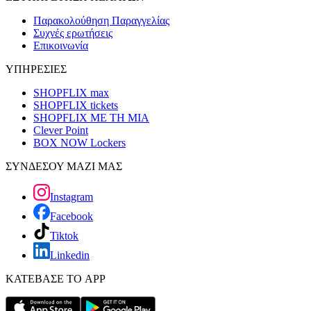
Παρακολούθηση Παραγγελίας
Συχνές ερωτήσεις
Επικοινωνία
ΥΠΗΡΕΣΙΕΣ
SHOPFLIX max
SHOPFLIX tickets
SHOPFLIX ΜΕ ΤΗ ΜΙΑ
Clever Point
BOX NOW Lockers
ΣΥΝΔΕΣΟΥ ΜΑΖΙ ΜΑΣ
Instagram
Facebook
Tiktok
Linkedin
ΚΑΤΕΒΑΣΕ ΤΟ APP