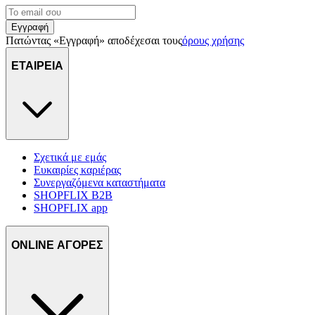
Εγγραφή
Πατώντας «Εγγραφή» αποδέχεσαι τους
όρους χρήσης
ΕΤΑΙΡΕΙΑ
Σχετικά με εμάς
Ευκαιρίες καριέρας
Συνεργαζόμενα καταστήματα
SHOPFLIX B2B
SHOPFLIX app
ONLINE ΑΓΟΡΕΣ