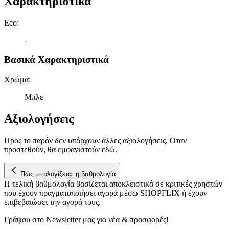
Χαρακτηριστικά
πληροφορίες σχετικά με την από μέρους σας χρήση της
τοποθεσίας μας στους συνεργάτες μέσων κοινωνικής
Eco
:
δικτύωσης, διαφημίσεων και ανάλυσης.
-
Βασικά Χαρακτηριστικά
Χρώμα
:
Μπλε
Αξιολογήσεις
Προς το παρόν δεν υπάρχουν άλλες αξιολογήσεις. Όταν
προστεθούν, θα εμφανιστούν εδώ.
Πώς υπολογίζεται η βαθμολογία
Η τελική βαθμολογία βασίζεται αποκλειστικά σε κριτικές χρηστών
που έχουν πραγματοποιήσει αγορά μέσω SHOPFLIX ή έχουν
επιβεβαιώσει την αγορά τους.
Γράψου στο Νewsletter μας για νέα & προσφορές!