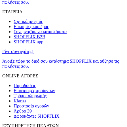
πωλήσεις σου.
ΕΤΑΙΡΕΙΑ
Σχετικά με εμάς
Ευκαιρίες καριέρας
Συνεργαζόμενα καταστήματα
SHOPFLIX B2B
SHOPFLIX app
Γίνε συνεργάτης!
Άνοιξε τώρα το δικό σου κατάστημα SHOPFLIX και αύξησε τις
πωλήσεις σου.
ONLINE ΑΓΟΡΕΣ
Παραδόσεις
Επιστροφές προϊόντων
Τρόποι πληρωμής
Klarna
Προστασία αγορών
Άρθρο 39
Δωροκάρτες SHOPFLIX
ΕΞΥΠΗΡΕΤΗΣΗ ΠΕΛΑΤΩΝ