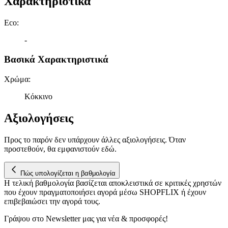
Χαρακτηριστικά
πληροφορίες σχετικά με την από μέρους σας χρήση της
τοποθεσίας μας στους συνεργάτες μέσων κοινωνικής
Eco
:
δικτύωσης, διαφημίσεων και ανάλυσης.
-
Βασικά Χαρακτηριστικά
Χρώμα
:
Κόκκινο
Αξιολογήσεις
Προς το παρόν δεν υπάρχουν άλλες αξιολογήσεις. Όταν
προστεθούν, θα εμφανιστούν εδώ.
Πώς υπολογίζεται η βαθμολογία
Η τελική βαθμολογία βασίζεται αποκλειστικά σε κριτικές χρηστών
που έχουν πραγματοποιήσει αγορά μέσω SHOPFLIX ή έχουν
επιβεβαιώσει την αγορά τους.
Γράψου στο Νewsletter μας για νέα & προσφορές!