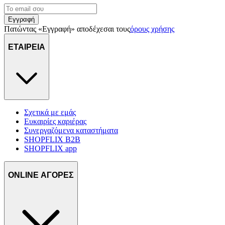
Εγγραφή
Πατώντας «Εγγραφή» αποδέχεσαι τους
όρους χρήσης
ΕΤΑΙΡΕΙΑ
Σχετικά με εμάς
Ευκαιρίες καριέρας
Συνεργαζόμενα καταστήματα
SHOPFLIX B2B
SHOPFLIX app
ONLINE ΑΓΟΡΕΣ