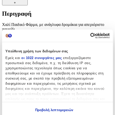
+
Περιγραφή
Χαλί Παιδικό Φάρμα, με ανάγλυφα δρομάκια για απεριόριστο
παιχνίδι.
Προσθέστε χρώμα και ζεστασιά στα παιδικά δωμάτια των παιδιών
σας με τα μοναδικά σχέδια τις νέας μας συλλογής.
Είναι απαλά στην αφή, με υποαλλεργικά ανεξίτηλα χρώματα και
Υπεύθυνη χρήση των δεδομένων σας
ανθεκτικά στη χρήση.
Εμείς και
οι 1022 συνεργάτες μας
επεξεργαζόμαστε
προσωπικά σας δεδομένα, π.χ. τη διεύθυνση IP σας,
Σχ
εδιασμένο με αντοχή στην καθημερινή φθορά, αυτό το χαλί είναι
χρησιμοποιώντας τεχνολογία όπως cookies για να
φιλικό προς τα παιδιά και τα κατοικίδια και ιδανικό για την παιδική
αποθηκεύουμε και να έχουμε πρόσβαση σε πληροφορίες στη
σας κρεβατοκάμαρα, το νηπιαγωγείο ή την αίθουσα παιχνιδιών.
συσκευή σας, με σκοπό την προβολή εξατομικευμένων
Πέλος: 10mm ±2
διαφημίσεων και περιεχομένου, τις μετρήσεις σχετικά με
διαφημίσεις και περιεχόμενο, την καλύτερη εικόνα του κοινού
Ποιότητα: 100% Πολυπροπυλένιο.
μας και την ανάπτυξη προϊόντων. Έχετε τη δυνατότητα
επιλογής ως προς το ποιος χρησιμοποιεί τα δεδομένα σας και
Σημείωση: Όλα τα μεγέθη χαλιών είναι κατά προσέγγιση
για ποιους σκοπούς.
(+-5). Λόγω της διαφοράς των χρωμάτων οθόνης, ορισμένα
χρώματα μπορεί να διαφέρουν ελαφρώς .
Σε ορισμένες
Προβολή λεπτομερειών
περιπτώσεις τα μοτίβα και τα χρώματα ενδέχεται να διαφέρουν
Εάν μας επιτρέπετε, θα θέλαμε επίσης: