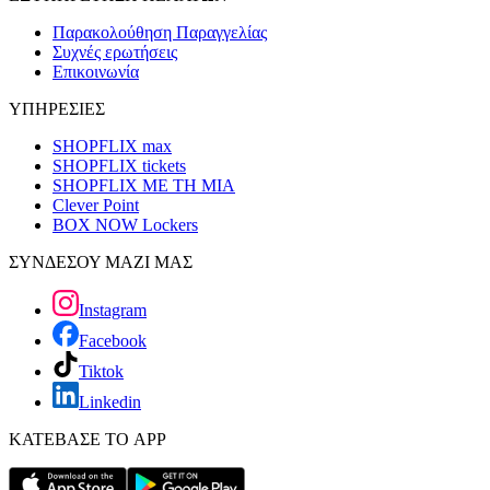
Παρακολούθηση Παραγγελίας
Συχνές ερωτήσεις
Επικοινωνία
ΥΠΗΡΕΣΙΕΣ
SHOPFLIX max
SHOPFLIX tickets
SHOPFLIX ΜΕ ΤΗ ΜΙΑ
Clever Point
BOX NOW Lockers
ΣΥΝΔΕΣΟΥ ΜΑΖΙ ΜΑΣ
Instagram
Facebook
Tiktok
Linkedin
ΚΑΤΕΒΑΣΕ ΤΟ APP