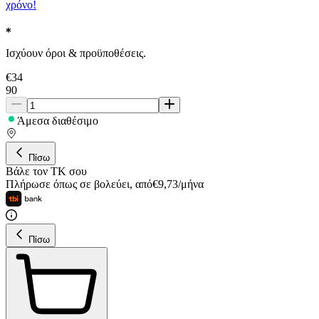
χρόνο!
Ισχύουν όροι & προϋποθέσεις.
€
34
90
Άμεσα διαθέσιμο
Πίσω
Βάλε τον ΤΚ σου
Πλήρωσε όπως σε βολεύει
,
από
€
9,73
/
μήνα
Πίσω