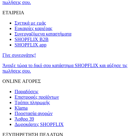
πωλήσεις σου.
ΕΤΑΙΡΕΙΑ
Σχετικά με εμάς
Ευκαιρίες καριέρας
Συνεργαζόμενα καταστήματα
SHOPFLIX B2B
SHOPFLIX app
Γίνε συνεργάτης!
Άνοιξε τώρα το δικό σου κατάστημα SHOPFLIX και αύξησε τις
πωλήσεις σου.
ONLINE ΑΓΟΡΕΣ
Παραδόσεις
Επιστροφές προϊόντων
Τρόποι πληρωμής
Klarna
Προστασία αγορών
Άρθρο 39
Δωροκάρτες SHOPFLIX
ΕΞΥΠΗΡΕΤΗΣΗ ΠΕΛΑΤΩΝ