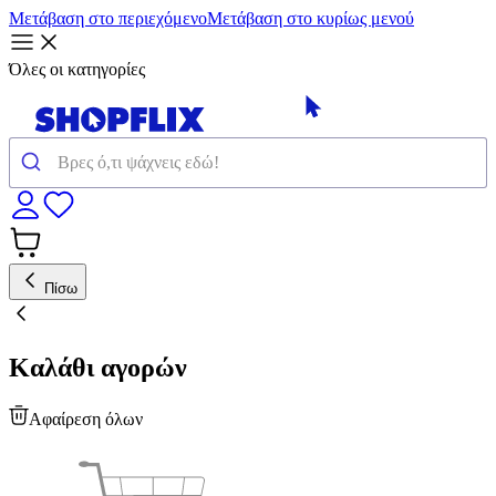
Μετάβαση στο περιεχόμενο
Μετάβαση στο κυρίως μενού
Όλες οι κατηγορίες
Πίσω
Καλάθι αγορών
Αφαίρεση όλων